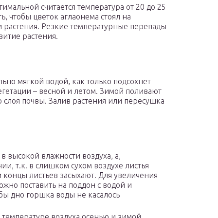
тимальной считается температура от 20 до 25
ть, чтобы цветок аглаонема стоял на
ели растения. Резкие температурные перепады
витие растения.
ьно мягкой водой, как только подсохнет
егетации – весной и летом. Зимой поливают
 слоя почвы. Залив растения или пересушка
в высокой влажности воздуха, а,
и, т.к. в слишком сухом воздухе листья
и концы листьев засыхают. Для увеличения
ожно поставить на поддон с водой и
бы дно горшка воды не касалось
 температуре воздуха осенью и зимой