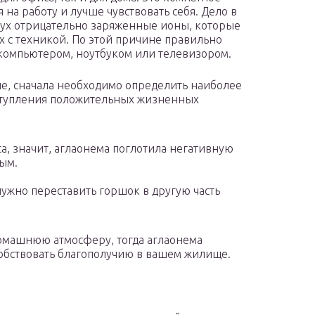
на работу и лучше чувствовать себя. Дело в
здух отрицательно заряженные ионы, которые
 с техникой. По этой причине правильно
 компьютером, ноутбуком или телевизором.
ие, сначала необходимо определить наиболее
аступления положительных жизненных
са, значит, аглаонема поглотила негативную
ым.
 нужно переставить горшок в другую часть
омашнюю атмосферу, тогда аглаонема
особствовать благополучию в вашем жилище.