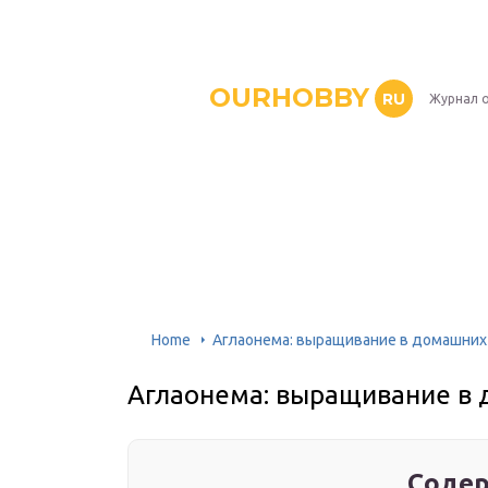
OURHOBBY
RU
Журнал о
Home
Аглаонема: выращивание в домашних
Аглаонема: выращивание в 
Содер