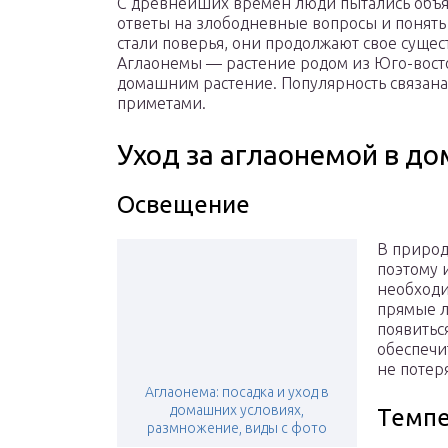
С древнейших времен люди пытались объяс
ответы на злободневные вопросы и понять
стали поверья, они продолжают свое сущест
Аглаонемы — растение родом из Юго-вост
домашним растение. Популярность связана 
приметами.
Уход за аглаонемой в д
Освещение
В природ
поэтому 
необходи
прямые лу
появитьс
обеспечи
не потер
Аглаонема: посадка и уход в
домашних условиях,
Темпе
размножение, виды с фото