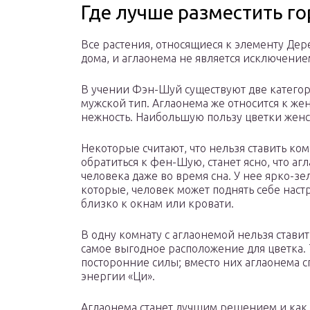
Где лучше разместить г
Все растения, относящиеся к элементу Дер
дома, и аглаонема не является исключение
В учении Фэн-Шуй существуют две категори
мужской тип. Аглаонема же относится к же
нежность. Наибольшую пользу цветки женск
Некоторые считают, что нельзя ставить ком
обратиться к фен-Шую, станет ясно, что аг
человека даже во время сна. У нее ярко-зе
которые, человек может поднять себе наст
близко к окнам или кровати.
В одну комнату с аглаонемой нельзя ставит
самое выгодное расположение для цветка. Т
посторонние силы; вместо них аглаонема 
энергии «Ци».
Аглаонема станет лучшим решением и как д