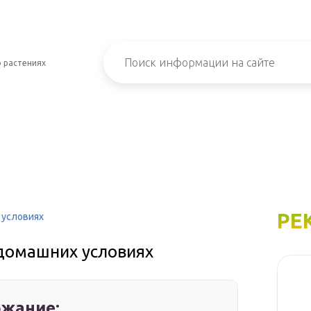
 растениях
РЕ
 условиях
домашних условиях
жание: