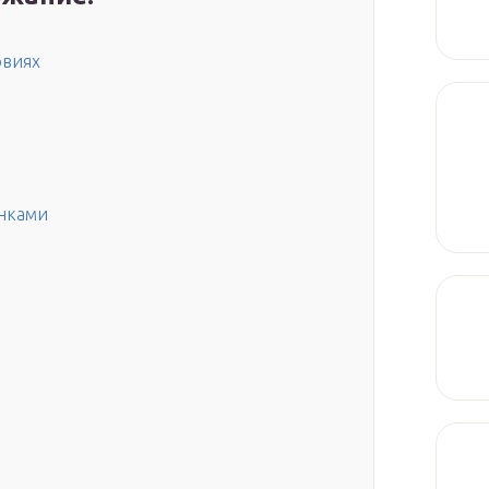
овиях
нками