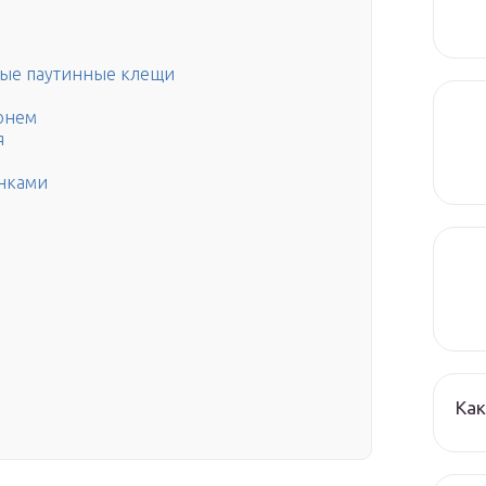
сные паутинные клещи
онем
я
нками
Как