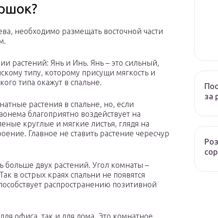
оршок?
ева, необходимо размещать восточной части
м.
и растений: Янь и Инь. Янь – это сильный,
нскому типу, которому присущи мягкость и
ого типа окажут в спальне.
Пос
за 
натные растения в спальне, но, если
лаонема благоприятно воздействует на
леные круглые и мягкие листья, глядя на
роение. Главное не ставить растение чересчур
Роз
сор
ь больше двух растений. Угол комнаты –
ак в острых краях спальни не появятся
способствует распространению позитивной
ля офиса, так и для дома. Это комнатное