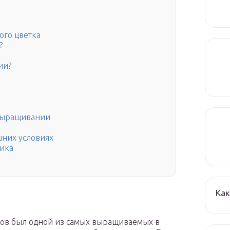
ого цветка
?
ии?
 выращивании
шних условиях
ника
Как
веков был одной из самых выращиваемых в