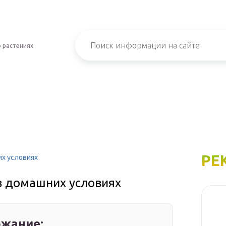
 растениях
РЕ
их условиях
 в домашних условиях
жание: