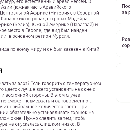
ьтур, его естественный ареал неясен. В
Пос
 Азии (южная часть Аравийского
за 
, Центральной Африке (Нигерия), в Северной
 Канарских островах, островах Мадейра,
ерике (Белиз), Южной Америке (Парагвай) и
ое место в Европе, где вид был найден
ии, в основном регион Мурсия.
Роз
сор
вида по всему миру и он был завезен в Китай
я
ивать за алоэ? Если говорить о температурном
то цветок лучше всего установить на окне с
и восточной стороны. В этом случае
 не сможет подмерзать и одновременно с
учит наибольшее количество света. При
нии обязательно устанавливать горшок на
плом окне. Нужно следить за тем, чтобы
ура не опускалась слишком низко. В
м случае алоэ перестанет цвести и