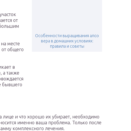
участок
ается от
 большим
Особенности выращивания алоэ
вера в домашних условиях:
 на месте
правила и советы
 от общего
икает в
, а также
овождается
е бывшего
на лице и что хорошо их убирает, необходимо
тносится именно ваша проблема. Только после
рамму комплексного лечения.