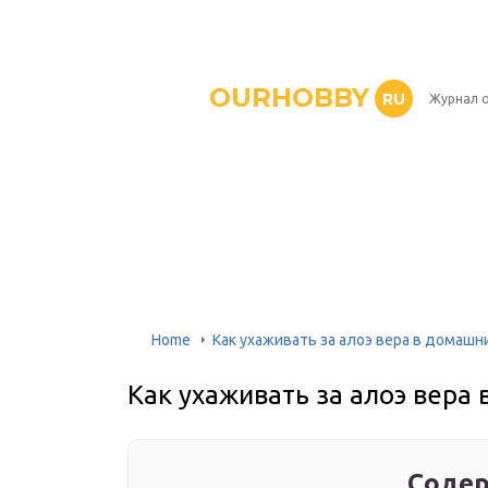
OURHOBBY
RU
Журнал о
Home
Как ухаживать за алоэ вера в домашн
Как ухаживать за алоэ вера
Содер