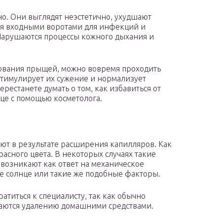
но. Они выглядят неэстетично, ухудшают
ся входными воротами для инфекций и
Нарушаются процессы кожного дыхания и
ования прыщей, можно вовремя проходить
стимулирует их сужение и нормализует
рестанете думать о том, как избавиться от
ице с помощью косметолога.
ют в результате расширения капилляров. Как
расного цвета. В некоторых случаях такие
 возникают как ответ на механическое
ое солнце или такие же подобные факторы.
атиться к специалисту, так как обычно
ддаются удалению домашними средствами.