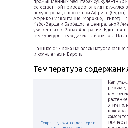
промышленных масштабах суккулентных кул
естественной природе этот вид прижился в
полуострова), в восточной Африке (Судан)
Африке (Мавритания, Марокко, Египет), на
Кабо-Верде и Барбадос, в Центральной Ам
умеренных районах Австралии. Единственн
неокультуренным дикие районы юга Испан
Начиная с 17 века началась натурализация 
и южные части Европы.
Температура содержани
Как ухаж
режиме, 
южной ил
растение
этим пол
похолода
самом те
температ
Секреты ухода за алоэ вера в
противно