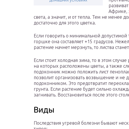
домашних условиях
развивать
Африке, 
света, а значит, и от тепла. Тем не мене
достаточно для этого цветка.
Если говорить о минимальной допустимой т
горшке она составляет +15 градусов. Нежел
растение начнет мерзнуть, то листва стане
Если стоит холодная зима, то в этом случа
на которых расположены цветы, а также сле
подоконник можно положить лист пеноплас
позволит организовать возвышение и не д
подоконником. Это предотвратит переохл
грунта. Если растение будет сильно охлажда
загнивать. Восстановиться после этого сто
Виды
Последствия угревой болезни бывают нес
типов: