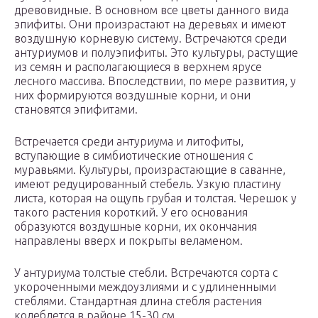
древовидные. В основном все цветы данного вида
эпифиты. Они произрастают на деревьях и имеют
воздушную корневую систему. Встречаются среди
антуриумов и полуэпифиты. Это культуры, растущие
из семян и располагающиеся в верхнем ярусе
лесного массива. Впоследствии, по мере развития, у
них формируются воздушные корни, и они
становятся эпифитами.
Встречается среди антуриума и литофиты,
вступающие в симбиотические отношения с
муравьями. Культуры, произрастающие в саванне,
имеют редуцированный стебель. Узкую пластину
листа, которая на ощупь грубая и толстая. Черешок у
такого растения короткий. У его основания
образуются воздушные корни, их окончания
направлены вверх и покрыты веламеном.
У антуриума толстые стебли. Встречаются сорта с
укороченными междоузлиями и с удлиненными
стеблями. Стандартная длина стебля растения
колеблется в районе 15-30 см.