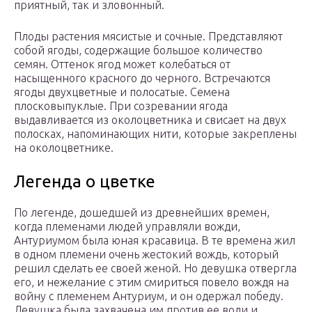
приятный, так и зловонный.
Плоды растения мясистые и сочные. Представляют
собой ягоды, содержащие большое количество
семян. Оттенок ягод может колебаться от
насыщенного красного до черного. Встречаются
ягоды двухцветные и полосатые. Семена
плосковыпуклые. При созревании ягода
выдавливается из околоцветника и свисает на двух
полосках, напоминающих нити, которые закреплены
на околоцветнике.
Легенда о цветке
По легенде, дошедшей из древнейших времен,
когда племенами людей управляли вожди,
Антуриумом была юная красавица. В те времена жил
в одном племени очень жестокий вождь, который
решил сделать ее своей женой. Но девушка отвергла
его, и нежелание с этим смириться повело вождя на
войну с племенем Антуриум, и он одержал победу.
Девушка была захвачена им против ее воли и