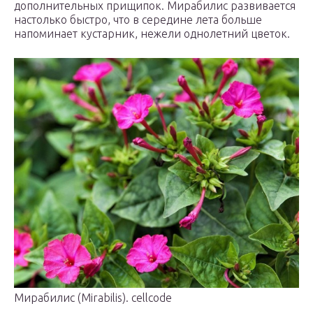
дополнительных прищипок. Мирабилис развивается
настолько быстро, что в середине лета больше
напоминает кустарник, нежели однолетний цветок.
Мирабилис (Mirabilis). cellcode