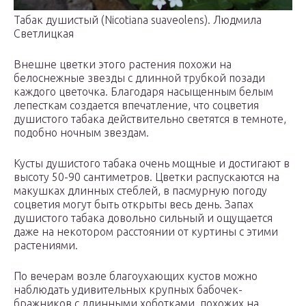
Табак душистый (Nicotiana suaveolens). Людмила
Светлицкая
Внешне цветки этого растения похожи на
белоснежные звезды с длинной трубкой позади
каждого цветочка. Благодаря насыщенным белым
лепесткам создается впечатление, что соцветия
душистого табака действительно светятся в темноте,
подобно ночным звездам.
Кусты душистого табака очень мощные и достигают в
высоту 50-90 сантиметров. Цветки распускаются на
макушках длинных стеблей, в пасмурную погоду
соцветия могут быть открыты весь день. Запах
душистого табака довольно сильный и ощущается
даже на некотором расстоянии от куртины с этими
растениями.
По вечерам возле благоухающих кустов можно
наблюдать удивительных крупных бабочек-
бражников с длинными хоботками, похожих на