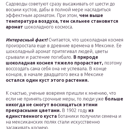
Садоводы советуют сразу высаживать от шести до
восьми кустов, дабы в полной мере насладиться
эффектным ароматом. При этом,
чем выше
температура воздуха, тем сильнее становится
аромат
шоколадного космоса.
Интересный факт!
Считается, что шоколадная космея
произростала еще в древние времена в Мексике. Ее
шоколадный аромат притягивал людей, цветы
срывали и растение погибало.
В природе
шоколадная космея тяжело прорастает,
поэтому
воссоздать сама себя она не успевала. В конце
концов, в начале двадцатого века в Мексике
остался один куст этого растения.
К счастью, ученые вовремя пришли к мнению, что
если не принять срочные меры, то люди уже
больше
никогда не смогут восхищаться этими
прекрасными цветами.
В 1902 году
из
единственного куста
ботаники получили семена и
на мексиканских полях стали искусственно
засаживать космею.