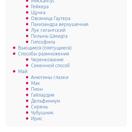
Мискантус
Гейхера
Щучка
Овсяница Гаутера
Пахизандра верхушечная
Лук гигантский
Полынь Шмидта
Гипсофила
Вьющиеся (плетущиеся)
Способы размножения
Черенкование
Семенной способ
Май
Анютины глазки
Мак
Пион
Гайлардия
Дельфиниум
Сирень
Чубушник
Ирис