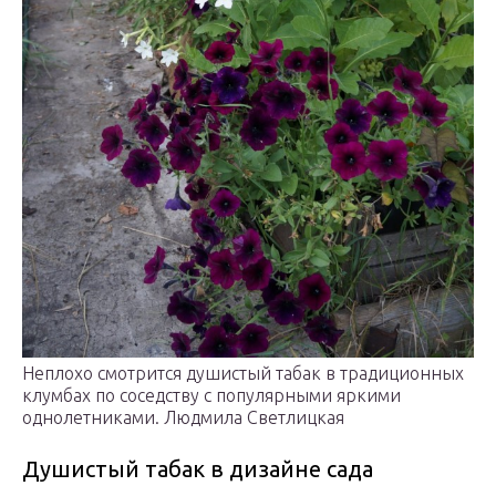
Неплохо смотрится душистый табак в традиционных
клумбах по соседству с популярными яркими
однолетниками. Людмила Светлицкая
Душистый табак в дизайне сада