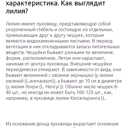
характеристика. Как выглядит
лилия?
Лилии имеют луковицу, представляющую собой
укороченный стебель и состоящую из отдельных,
примыкающих друг к другу чешуек, которые
являются видоизмененными листьями. В период
вегетации в них откладываются запасы питательных
веществ. Чешуйки бывают разными по величине,
форме, расположению. Летом они нарастают,
начиная от центра луковицы. Внешние чешуйки
периодически отмирают. В зависимости от вида, они
бывают величиной с овсяное зернышко (у лилии
овсяной (L.avenaceum)), а бывают до 10 см в диаметре
(у лилии Генри (L. Нenryi )). Обычно число чешуек 8-
40 шт., но иногда их может быть 100-120 шт., как,
например, в луковице лилии Кессельринга (L.
Из основания донца луковицы вырастают основные