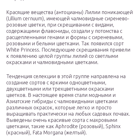
Красящие вещества (антоцианы) Лилии поникающей
(Lillium cernuum), имеющей чалмовидные сиренево-
розовые цветки, при скрещивании с видами,
содержащими флавониды, создали у потомства с
расщепленными генами и формы с сиреневыми,
розовыми и белыми цветками. Так появился сорт
White Princess. Последующие скрещивания привели
к появлению целой группы лилий со светлыми
окрасками и чалмовидными цветками.
Тенденция селекции в этой группе направлена на
создание сортов с яркими одноцветными,
двухцветными или трехцветными окрасками
цветков. В настоящее время стали модными и
Азиатские гибриды с чалмовидными цветками
различных окрасок, которые легко и просто
выращивать практически на любых садовых почвах.
Выведены очень красивые сорта с махровыми
цветками, такие как Aphrodite (розовый), Sphinx
(красный), Fata Morgana (желтый).