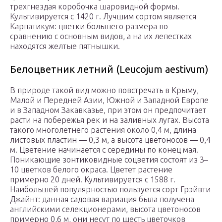
трехгнездая коробочка шаровидной формы.
Культивируется с 1420 г. Лучшим сортом является
Карпатикум: цветки большего размера по
сравнению с основным видов, а на их лепестках
находятся желтые пятнышки.
Белоцветник летний (Leucojum aestivum)
В природе такой вид можно повстречать в Крыму,
Малой и Передней Азии, Южной и Западной Европе
и в Западном Закавказье, при этом он предпочитает
расти на побережья рек и на заливных лугах. Высота
такого многолетнего растения около 0,4 м, длина
листовых пластин ― 0,3 м, а высота цветоносов ― 0,4
м. Цветение начинается с середины по конец мая.
Поникающие зонтиковидные соцветия состоят из 3–
10 цветков белого окраса. Цветет растение
примерно 20 дней. Культивируется с 1588 г.
Наибольшей популярностью пользуется сорт Грэйвти
Джайнт: данная садовая вариация была получена
английскими селекционерами, высота цветоносов
примерно 0,6 м, они несут по шесть цветочков