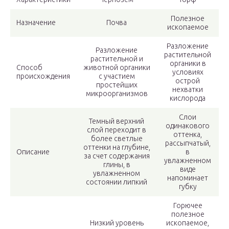
Полезное
Назначение
Почва
ископаемое
Разложение
Разложение
растительной
растительной и
органики в
Способ
животной органики
условиях
происхождения
с участием
острой
простейших
нехватки
микроорганизмов
кислорода
Слои
Темный верхний
одинакового
слой переходит в
оттенка,
более светлые
рассыпчатый,
оттенки на глубине,
Описание
в
за счет содержания
увлажненном
глины, в
виде
увлажненном
напоминает
состоянии липкий
губку
Горючее
полезное
Низкий уровень
ископаемое,