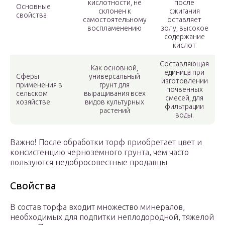
кислотности, не
после
Основные
склонен к
сжигания
свойства
самостоятельному
оставляет
воспламенению
золу, высокое
содержание
кислот
Составляющая
Как основной,
единица при
Сферы
универсальный
изготовлении
применения в
грунт для
почвенных
сельском
выращивания всех
смесей, для
хозяйстве
видов культурных
фильтрации
растений
воды.
Важно! После обработки торф приобретает цвет и
консистенцию черноземного грунта, чем часто
пользуются недобросовестные продавцы
Свойства
В состав торфа входит множество минералов,
необходимых для подпитки неплодородной, тяжелой