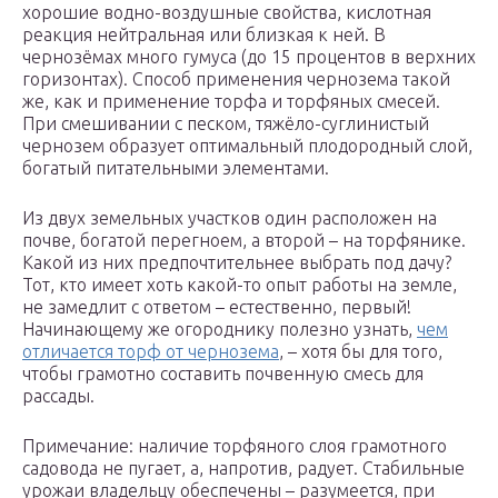
хорошие водно-воздушные свойства, кислотная
реакция нейтральная или близкая к ней. В
чернозёмах много гумуса (до 15 процентов в верхних
горизонтах). Способ применения чернозема такой
же, как и применение торфа и торфяных смесей.
При смешивании с песком, тяжёло-суглинистый
чернозем образует оптимальный плодородный слой,
богатый питательными элементами.
Из двух земельных участков один расположен на
почве, богатой перегноем, а второй – на торфянике.
Какой из них предпочтительнее выбрать под дачу?
Тот, кто имеет хоть какой-то опыт работы на земле,
не замедлит с ответом – естественно, первый!
Начинающему же огороднику полезно узнать,
чем
отличается торф от чернозема
, – хотя бы для того,
чтобы грамотно составить почвенную смесь для
рассады.
Примечание: наличие торфяного слоя грамотного
садовода не пугает, а, напротив, радует. Стабильные
урожаи владельцу обеспечены – разумеется, при