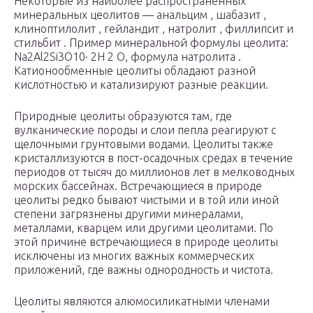
Некоторые из наиболее распространенных
минеральных цеолитов — анальцим , шабазит ,
клиноптилолит , гейландит , натролит , филлипсит и
стильбит . Пример минеральной формулы цеолита:
Na2Al2Si3О10· 2H
2
O, формула натролита .
Катионообменные цеолиты обладают разной
кислотностью и катализируют разные реакции.
Природные цеолиты образуются там, где
вулканические породы и слои пепла реагируют с
щелочными грунтовыми водами. Цеолиты также
кристаллизуются в пост-осадочных средах в течение
периодов от тысяч до миллионов лет в мелководных
морских бассейнах. Встречающиеся в природе
цеолиты редко бывают чистыми и в той или иной
степени загрязнены другими минералами,
металлами, кварцем или другими цеолитами. По
этой причине встречающиеся в природе цеолиты
исключены из многих важных коммерческих
приложений, где важны однородность и чистота.
Цеолиты являются алюмосиликатными членами