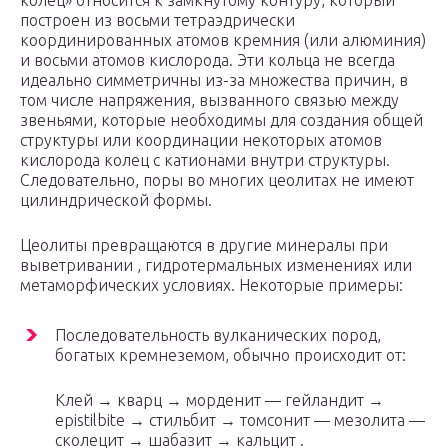
колец» относится к замкнутому контуру, который
построен из восьми тетраэдрически
координированных атомов кремния (или алюминия)
и восьми атомов кислорода. Эти кольца не всегда
идеально симметричны из-за множества причин, в
том числе напряжения, вызванного связью между
звеньями, которые необходимы для создания общей
структуры или координации некоторых атомов
кислорода колец с катионами внутри структуры.
Следовательно, поры во многих цеолитах не имеют
цилиндрической формы.
Цеолиты превращаются в другие минералы при
выветривании , гидротермальных изменениях или
метаморфических условиях. Некоторые примеры:
Последовательность
вулканических пород,
богатых кремнеземом, обычно происходит от:
Клей → кварц → морденит — гейландит →
epistilbite → стильбит → томсонит — мезолита —
сколецит → шабазит → кальцит .