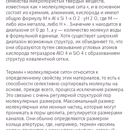
семейства микропористых твердых веществ,
известных как « молекулярные сита », и в основном
состоят из кремния, алюминия, кислорода и имеют
общую формулу M
x
Al
x
Si
1-x
O
2
· yH
2
O, где M —
либо ион металла, либо H + . Значение x находится в
диапазоне от 0 до 1, а y — количество молекул воды
в формульной единице. Хотя существует широкий
диапазон возможных структур, их объединяет то, что
они образуются путем связывания угловых атомов
кислорода тетраэдров AlO
4
и SiO
4
с образованием
структур ковалентной сетки.
Термин « молекулярное сито» относится к
определенному свойству этих материалов, то есть к
способности селективно сортировать молекулы на
основе, прежде всего, процесса исключения размера.
Это связано с очень регулярной структурой пор
молекулярных размеров. Максимальный размер
молекулярных или ионных частиц, которые могут
проникать в поры цеолита, регулируется размерами
каналов. Они обычно определяются размером
кольца апертуры, где, например, термин «восемь