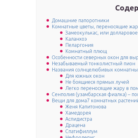
Содер
Домашние папоротники
Комнатные цветы, переносящие жару
Замеокулькас, или долларовое
Каланхоэ
Пеларгония
Комнатный плющ
Особенности северных окон для вы
Незабываемый тонколистный пион
Названия солнцелюбивых комнатных
Для южных окон
Не боящиеся прямых лучей
Легко переносящие жару в п
Сенполия (узамбарская фиалка) – п
Вещи для дома7 комнатных растений 
Женя Капитонова
Хамедорея
Аспидистра
Драцена
Спатифиллум
Нефролепис