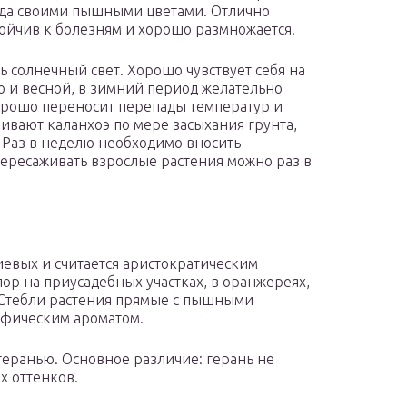
ода своими пышными цветами. Отлично
тойчив к болезням и хорошо размножается.
ь солнечный свет. Хорошо чувствует себя на
ю и весной, в зимний период желательно
орошо переносит перепады температур и
ливают каланхоэ по мере засыхания грунта,
. Раз в неделю необходимо вносить
ресаживать взрослые растения можно раз в
евых и считается аристократическим
пор на приусадебных участках, в оранжереях,
. Стебли растения прямые с пышными
ифическим ароматом.
геранью. Основное различие: герань не
х оттенков.