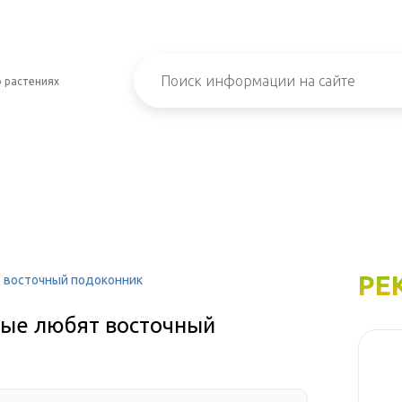
 растениях
РЕ
т восточный подоконник
рые любят восточный