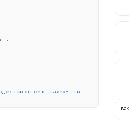
?
тень
одоконников в «северных» комнатах
Как