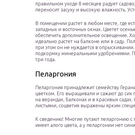
правильном уходе 8 месяцев радует садов
переносит засуху и высокую влажность. Ус
В помещении растет в любом месте, где ест
западных и восточных окнах. Цветет осень
обеспечить дополнительное освещение. Х
идеально растет на балконе или в саду. По
при этом он не нуждается в опрыскивании
подкормку минеральными удобрениями. Пе
три года.
Пеларгония
Пеларгония принадлежит семейству Герани
цветком. Его выращивали и сажают до сих 
на верандах, балконах и в красивых садах
листьями, соцветия выражены ярким спец
К сведению! Многие путают пеларгонию с 
имеет алого цвета, а у пеларгонии нет сини