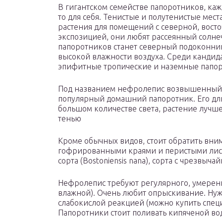
В гигантском семействе папоротников, ка
то для себя. Тенистые и полутенистые мес
растения для помещений с северной, вост
экспозицией, они любят рассеянный солне
папоротников станет северный подоконник
высокой влажности воздуха. Среди кандида
эпифитные тропические и наземные папо
Под названием нефролепис возвышенный (N
популярный домашний папоротник. Его дли
большом количестве света, растение лучше 
тенью
Кроме обычных видов, стоит обратить вни
гофрированными краями и перистыми листья
сорта (Bostoniensis nana), сорта с чрезвыча
Нефролепис требуют регулярного, умеренн
влажной). Очень любит опрыскивание. Нужн
слабокислой реакцией (можно купить спец
Папоротники стоит поливать кипяченой во