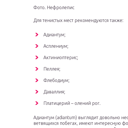
Фото. Нефролепис
Для тенистых мест рекомендуются также:
Адиантум;
Асплениум;
Актиниоптерис;
Пеллея;
Флебодиум;
Даваллия;
Платицерий – олений рог.
Адиантум (adiantum) выглядит довольно не
ветвящихся побегах, имеют интересную ф