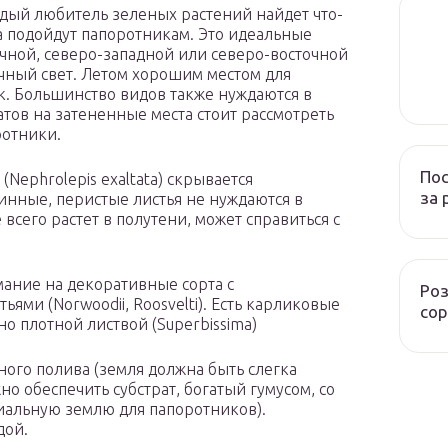
ждый любитель зеленых растений найдет что-
та подойдут папоротникам. Это идеальные
очной, северо-западной или северо-восточной
чный свет. Летом хорошим местом для
. Большинство видов также нуждаются в
тов на затененные места стоит рассмотреть
ротники.
Пос
ephrolepis exaltata) скрывается
за 
нные, перистые листья не нуждаются в
всего растет в полутени, может справиться с
мание на декоративные сорта с
Роз
ми (Norwoodii, Roosvelti). Есть карликовые
сор
йно плотной листвой (Superbissima)
ого полива (земля должна быть слегка
о обеспечить субстрат, богатый гумусом, со
иальную землю для папоротников).
дой.