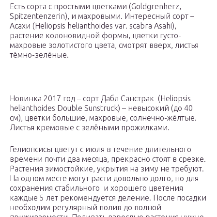
Есть сорта с простыми цветками (Goldgrеnherz,
Spitzеntenzerin), и махровыми. Интересный сорт –
Асахи (Heliopsis hеlianthoidеs var. scabra Asahi),
растение колоновидной формы, цветки густо-
махровые золотистого цвета, смотрят вверх, листья
тёмно-зелёные.
Новинка 2017 год – сорт Дабл Санcтрак (Heliopsis
hеlianthoidеs Double Sunstruck) – невысокий (до 40
см), цветки большие, махровые, солнечно-жёлтые.
Листья кремовые с зелёными прожилками.
Гелиопсисы цветут с июля в течение длительного
времени почти два месяца, прекрасно стоят в срезке.
Растения зимостойкие, укрытия на зиму не требуют.
На одном месте могут расти довольно долго, но для
сохранения стабильного и хорошего цветения
каждые 5 лет рекомендуется деление. После посадки
необходим регулярный полив до полной