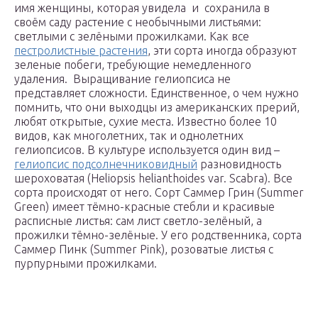
имя женщины, которая увидела и сохранила в
своём саду растение с необычными листьями:
светлыми с зелёными прожилками. Как все
пестролистные растения
, эти сорта иногда образуют
зеленые побеги, требующие немедленного
удаления. Выращивание гелиопсиса не
представляет сложности. Единственное, о чем нужно
помнить, что они выходцы из американских прерий,
любят открытые, сухие места. Известно более 10
видов, как многолетних, так и однолетних
гелиопсисов. В культуре используется один вид –
гелиопсис подсолнечниковидный
разновидность
шероховатая (Heliopsis hеlianthoidеs var. Scabra). Все
сорта происходят от него. Сорт Саммер Грин (Summer
Green) имеет тёмно-красные стебли и красивые
расписные листья: сам лист светло-зелёный, а
прожилки тёмно-зелёные. У его родственника, сорта
Саммер Пинк (Summer Pink), розоватые листья с
пурпурными прожилками.