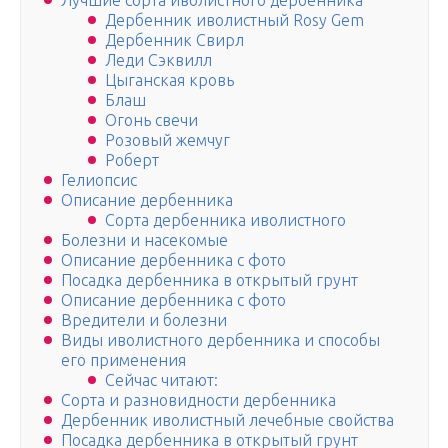
Лучшие сорта иволистного дербенника
Дербенник иволистный Rosy Gem
Дербенник Свирл
Леди Сэквилл
Цыганская кровь
Блаш
Огонь свечи
Розовый жемчуг
Роберт
Гелиопсис
Описание дербенника
Сорта дербенника иволистного
Болезни и насекомые
Описание дербенника c фото
Посадка дербенника в открытый грунт
Описание дербенника c фото
Вредители и болезни
Виды иволистного дербенника и способы
его применения
Сейчас читают:
Сорта и разновидности дербенника
Дербенник иволистный лечебные свойства
Посадка дербенника в открытый грунт