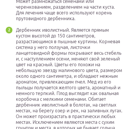
Может размножаться семенами или
черенкованием, разделением на части куста.
Для лечения чаще всего используют корень
прутовидного дербенника.
Дербенник иволистный. Является прямым
кустом высотой до 150 сантиметров,
разрастающимся в пышные куртины. Корневая
система у него ползучая, листочки
ланцетовидной формы покрывают весь стебель
и, с наступлением осени, меняют свой зеленый
цвет на красный. Цветы его похожи на
небольшую звезду малинового цвета, размером
около одного сантиметра, и обладают нежным
ароматом, привлекающим пчел. Мед из его
пыльцы получается желтого цвета, ароматный и
немного терпкий. Плод выглядит как овальная
коробочка с мелкими семенами. Обитает
дербенник иволистный в болотах, на светлых
местах, на берегу озер и рек, на заливных лугах.
Он может произрастать в практически любых
местах. Исключением являются места с сухим
грунтом и места, в которых не бывает солнца.