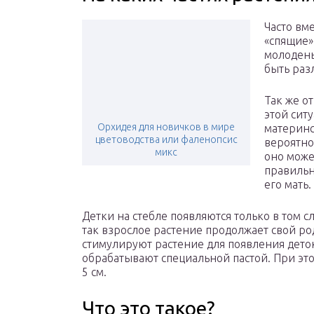
Часто вм
«спящие» 
молодень
быть раз
Так же о
этой сит
Орхидея для новичков в мире
материнс
цветоводства или фаленопсис
вероятно
микс
оно може
правильн
его мать.
Детки на стебле появляются только в том сл
так взрослое растение продолжает свой р
стимулируют растение для появления дето
обрабатывают специальной пастой. При это
5 см.
Что это такое?