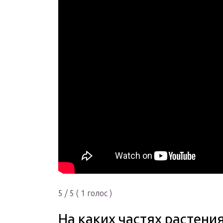
5 / 5 ( 1 голос )
На каких частях растени