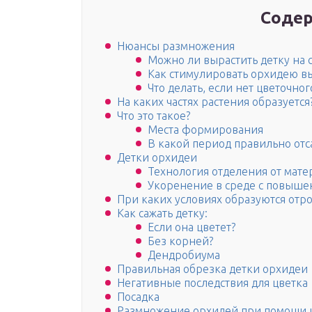
Содер
Нюансы размножения
Можно ли вырастить детку на 
Как стимулировать орхидею вы
Что делать, если нет цветочног
На каких частях растения образуется
Что это такое?
Места формирования
В какой период правильно отса
Детки орхидеи
Технология отделения от мате
Укоренение в среде с повыше
При каких условиях образуются отр
Как сажать детку:
Если она цветет?
Без корней?
Дендробиума
Правильная обрезка детки орхидеи
Негативные последствия для цветка
Посадка
Размножение орхидей при помощи 