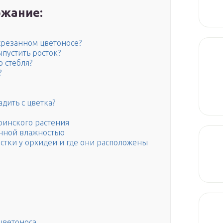
жание:
срезанном цветоносе?
пустить росток?
о стебля?
?
дить с цветка?
ринского растения
нной влажностью
остки у орхидеи и где они расположены
цветоноса