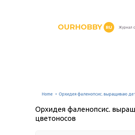
OURHOBBY
RU
Журнал о
Home
Орхидея фаленопсис. выращиваю дет
Орхидея фаленопсис. выращ
цветоносов