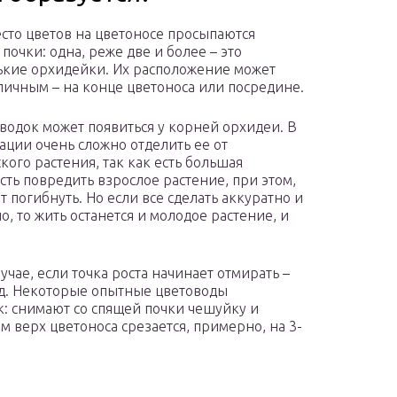
есто цветов на цветоносе просыпаются
почки: одна, реже две и более – это
кие орхидейки. Их расположение может
личным – на конце цветоноса или посредине.
тводок может появиться у корней орхидеи. В
уации очень сложно отделить ее от
кого растения, так как есть большая
сть повредить взрослое растение, при этом,
т погибнуть. Но если все сделать аккуратно и
о, то жить останется и молодое растение, и
учае, если точка роста начинает отмирать –
од. Некоторые опытные цветоводы
к: снимают со спящей почки чешуйку и
м верх цветоноса срезается, примерно, на 3-