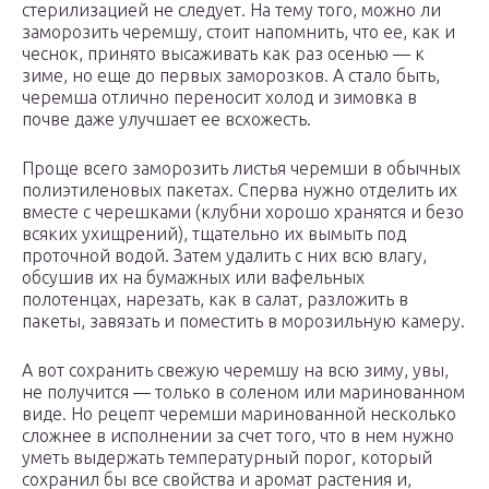
стерилизацией не следует. На тему того, можно ли
заморозить черемшу, стоит напомнить, что ее, как и
чеснок, принято высаживать как раз осенью — к
зиме, но еще до первых заморозков. А стало быть,
черемша отлично переносит холод и зимовка в
почве даже улучшает ее всхожесть.
Проще всего заморозить листья черемши в обычных
полиэтиленовых пакетах. Сперва нужно отделить их
вместе с черешками (клубни хорошо хранятся и безо
всяких ухищрений), тщательно их вымыть под
проточной водой. Затем удалить с них всю влагу,
обсушив их на бумажных или вафельных
полотенцах, нарезать, как в салат, разложить в
пакеты, завязать и поместить в морозильную камеру.
А вот сохранить свежую черемшу на всю зиму, увы,
не получится — только в соленом или маринованном
виде. Но рецепт черемши маринованной несколько
сложнее в исполнении за счет того, что в нем нужно
уметь выдержать температурный порог, который
сохранил бы все свойства и аромат растения и,