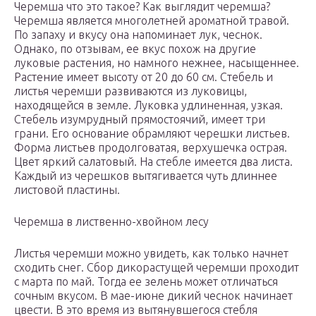
Черемша что это такое? Как выглядит черемша?
Черемша является многолетней ароматной травой.
По запаху и вкусу она напоминает лук, чеснок.
Однако, по отзывам, ее вкус похож на другие
луковые растения, но намного нежнее, насыщеннее.
Растение имеет высоту от 20 до 60 см. Стебель и
листья черемши развиваются из луковицы,
находящейся в земле. Луковка удлиненная, узкая.
Стебель изумрудный прямостоячий, имеет три
грани. Его основание обрамляют черешки листьев.
Форма листьев продолговатая, верхушечка острая.
Цвет яркий салатовый. На стебле имеется два листа.
Каждый из черешков вытягивается чуть длиннее
листовой пластины.
Черемша в лиственно-хвойном лесу
Листья черемши можно увидеть, как только начнет
сходить снег. Сбор дикорастущей черемши проходит
с марта по май. Тогда ее зелень может отличаться
сочным вкусом. В мае-июне дикий чеснок начинает
цвести. В это время из вытянувшегося стебля