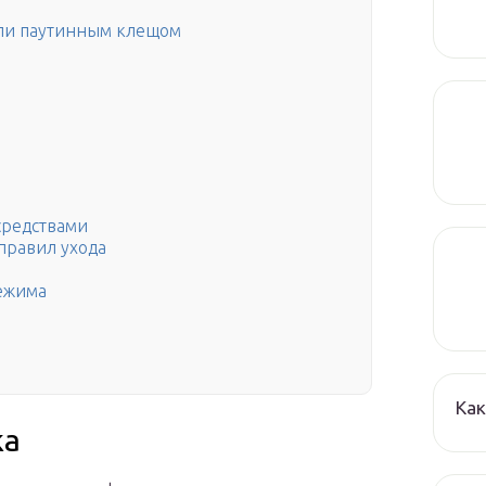
или паутинным клещом
средствами
правил ухода
ежима
Как
ка