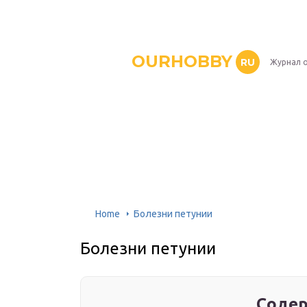
OURHOBBY
RU
Журнал о
Home
Болезни петунии
Болезни петунии
Содер