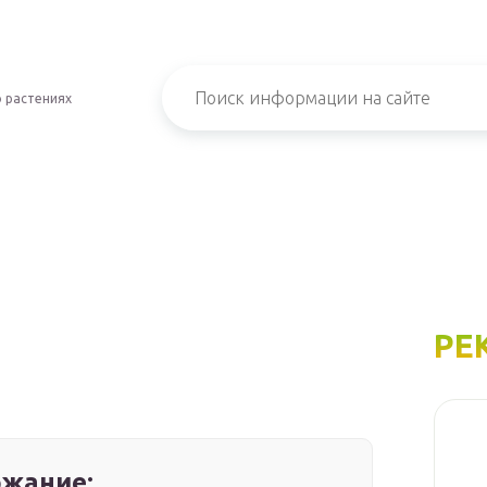
 растениях
РЕ
жание: