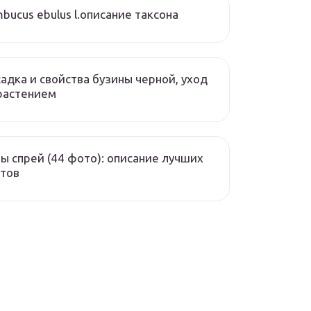
bucus ebulus l.описание таксона
адка и свойства бузины черной, уход
растением
ы спрей (44 фото): описание лучших
тов