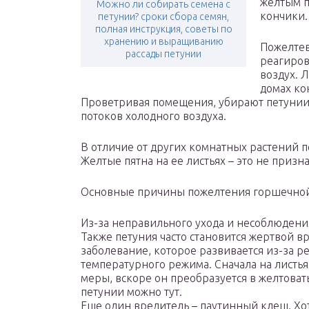
желтым п
Можно ли собирать семена с
кончики.
петунии? сроки сбора семян,
полная инструкция, советы по
хранению и выращиванию
Пожелтев
рассады петунии
реагиров
воздух. 
домах ко
Проветривая помещения, убирают петунии в
потоков холодного воздуха.
В отличие от других комнатных растений 
Желтые пятна на ее листьях – это не призн
Основные причины пожелтения горшечной
Из-за неправильного ухода и несоблюдени
Также петуния часто становится жертвой в
заболевание, которое развивается из-за р
температурного режима. Сначала на листья
меры, вскоре он преобразуется в желтоват
петунии можно тут.
Еще один вредитель – паутинный клещ. Хот