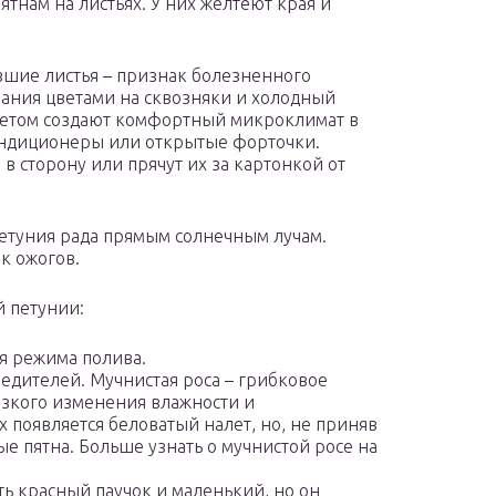
ятнам на листьях. У них желтеют края и
шие листья – признак болезненного
ания цветами на сквозняки и холодный
Летом создают комфортный микроклимат в
ндиционеры или открытые форточки.
 сторону или прячут их за картонкой от
петуния рада прямым солнечным лучам.
ак ожогов.
 петунии:
я режима полива.
редителей. Мучнистая роса – грибковое
езкого изменения влажности и
х появляется беловатый налет, но, не приняв
ые пятна. Больше узнать о мучнистой росе на
ь красный паучок и маленький, но он