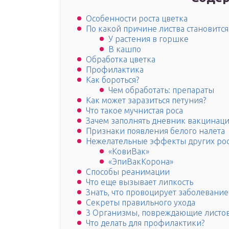
Особенности роста цветка
По какой причине листва становится
У растения в горшке
В кашпо
Обработка цветка
Профилактика
Как бороться?
Чем обработать: препараты
Как может заразиться петуния?
Что такое мучнистая роса
Зачем заполнять дневник вакцинации
Признаки появления белого налета
Нежелательные эффекты других рос
«КовиВак»
«ЭпиВакКорона»
Способы реанимации
Что еще вызывает липкость
Знать, что провоцирует заболевание
Секреты правильного ухода
3 Организмы, повреждающие листов
Что делать для профилактики?