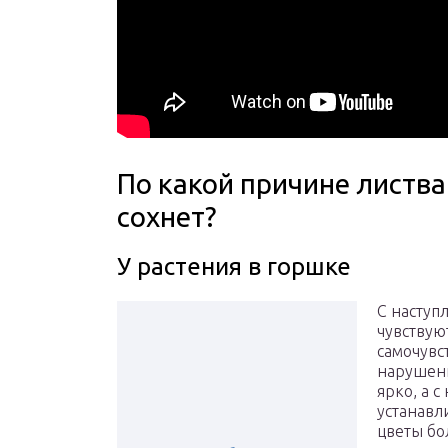
По какой причине листва
сохнет?
У растения в горшке
С наступ
чувствую
самочувс
нарушени
ярко, а 
устанавли
цветы бо