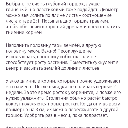
Выбрать не очень глубокий горшок, лучше
глиняный, но пластиковый тоже подойдёт. Диаметр
можно вычислить по длине листа – соотношение
листа к таре 2:1. Посыпать дно горшка гравием,
чтобы обеспечить хороший дренаж и предотвратить
гниение корней
Наполнить половину тары землёй, а другую
половину мхом. Важно! Песок лучше не
использовать, поскольку избыток соли не
способствует росту растения. Поместить суккулент в
центр и засыпать землёй до линии листьев
У алоэ длинные корни, которые прочно удерживают
его на месте. После высадки не поливать первые 2
недели. За это время росток укоренится, и позже его
нужно увлажнить. Столетник обычно растёт быстро,
вокруг появляются новые ростки. Когда они вырастут
примерно на 8 см, их можно пересаживать в другой
горшок. Удобрять раз в месяц, пока подрастает.
Алоэ собирает воду в толстых розетках листьев,