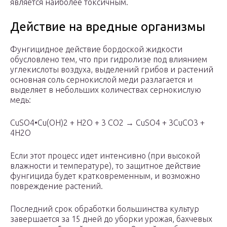
является наиболее токсичным.
Действие на вредные организмы
Фунгицидное действие бордоской жидкости
обусловлено тем, что при гидролизе под влиянием
углекислоты воздуха, выделений грибов и растений
основная соль сернокислой меди разлагается и
выделяет в небольших количествах сернокислую
медь:
CuSO
4
•Cu(OH)
2
+ H
2
O + 3 CO
2
→ CuSO
4
+ 3CuCO
3
+
4Н
2
О
Если этот процесс идет интенсивно (при высокой
влажности и температуре), то защитное действие
фунгицида будет кратковременным, и возможно
повреждение растений.
Последний срок обработки большинства культур
завершается за 15 дней до уборки урожая, бахчевых