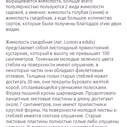
выращивается жимолость. Больше всего
популярностью пользуются 2 вида жимолости
садовой, а именно: жимолость голубая (синяя) и
жимолость съедобная, а еще большое количество
сортов, которые были получены благодаря этим двум
видам.
Жимолость съедобная (лат. Lonicera edulis)
представляет собой листопадный прямостоячий
кустарник, который в высоту не превышает 100
сантиметров. Тоненькие молодые зеленого цвета
стебли на поверхности имеют опушение, в
некоторых частях они обладают фиолетовым
отливом. Толщина голых старых стеблей может
достигать 30 мм, они покрыты буровато-желтой
корой, отслаивающейся узенькими полосками.
Форма пышной кроны шаровидная. Продолговато-
ланцетные листовые пластины в длину достигают
около 7 сантиметров, они имеют прилистники
круглой формы. На поверхности молодой листвы и
стеблей имеется плотное опушение. Старые
листовые пластины полностью голые либо опушены