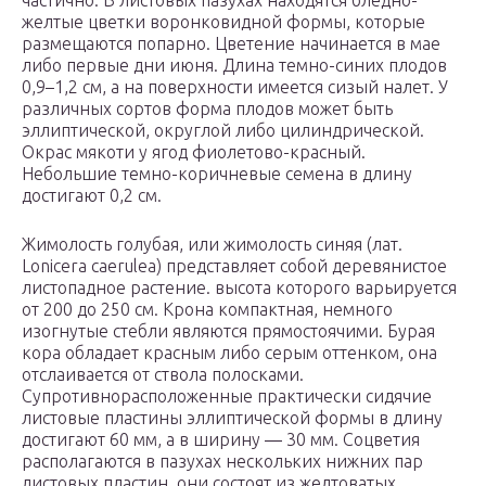
частично. В листовых пазухах находятся бледно-
желтые цветки воронковидной формы, которые
размещаются попарно. Цветение начинается в мае
либо первые дни июня. Длина темно-синих плодов
0,9–1,2 см, а на поверхности имеется сизый налет. У
различных сортов форма плодов может быть
эллиптической, округлой либо цилиндрической.
Окрас мякоти у ягод фиолетово-красный.
Небольшие темно-коричневые семена в длину
достигают 0,2 см.
Жимолость голубая, или жимолость синяя (лат.
Lonicera caerulea) представляет собой деревянистое
листопадное растение. высота которого варьируется
от 200 до 250 см. Крона компактная, немного
изогнутые стебли являются прямостоячими. Бурая
кора обладает красным либо серым оттенком, она
отслаивается от ствола полосками.
Супротивнорасположенные практически сидячие
листовые пластины эллиптической формы в длину
достигают 60 мм, а в ширину ― 30 мм. Соцветия
располагаются в пазухах нескольких нижних пар
листовых пластин, они состоят из желтоватых