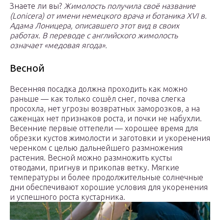
Знаете ли вы?
Жимолость получила своё название
(Lonicera) от имени немецкого врача и ботаника XVI в.
Адама Лоницера, описавшего этот вид в своих
работах. В переводе с английского жимолость
означает «медовая ягода».
Весной
Весенняя посадка должна проходить как можно
раньше — как только сошёл снег, почва слегка
просохла, нет угрозы возвратных заморозков, а на
саженцах нет признаков роста, и почки не набухли.
Весенние первые оттепели — хорошее время для
обрезки кустов жимолости и заготовки и укоренения
черенком с целью дальнейшего размножения
растения. Весной можно размножить кусты
отводами, пригнув и прикопав ветку. Мягкие
температуры и более продолжительные солнечные
дни обеспечивают хорошие условия для укоренения
и успешного роста кустарника.