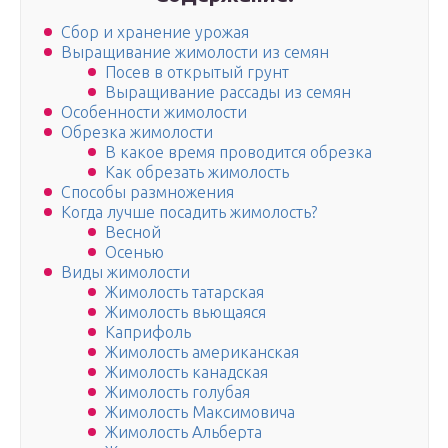
Сбор и хранение урожая
Выращивание жимолости из семян
Посев в открытый грунт
Выращивание рассады из семян
Особенности жимолости
Обрезка жимолости
В какое время проводится обрезка
Как обрезать жимолость
Способы размножения
Когда лучше посадить жимолость?
Весной
Осенью
Виды жимолости
Жимолость татарская
Жимолость вьющаяся
Каприфоль
Жимолость американская
Жимолость канадская
Жимолость голубая
Жимолость Максимовича
Жимолость Альберта