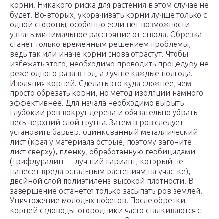
корни. Никакого риска для растения в этом случае не
будет. Во-вторых, укорачивать корни лучше только с
одной стороны, особенно если нет возможности
узнать минимальное расстояние от ствола. Обрезка
станет только временным решением проблемы,
ведь так или иначе корни снова отрастут. Чтобы
избежать этого, необходимо проводить процедуру не
реже одного раза в год, а лучше каждые полгода.
Изоляция корней. Сделать это куда сложнее, чем
просто обрезать корни, но метод изоляции намного
эффективнее. Для начала необходимо вырыть
глубокий ров вокруг дерева и обязательно убрать
весь верхний слой грунта. Затем в ров следует
установить барьер: оцинкованный металлический
лист (края у материала острые, поэтому загоните
лист сверху), пленку, обработанную гербицидами
(трифлуралин — лучший вариант, который не
нанесет вреда остальным растениям на участке),
двойной слой полиэтилена высокой плотности. В
завершение останется только засыпать ров землей.
Уничтожение молодых побегов. После обрезки
корней садоводы-огородники часто сталкиваются с