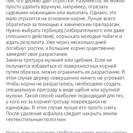
тем, что дерево дает отростки. Разумеется, их можно
просто удалить вручную, например, отрезать
садовыми ножницами или выкопать. Однако, это
мало отразится на основном корне. Лучше всего
обратиться за помощью к химическим препаратам.
Нужно выбрать гербицид (избирательного или даже
сплошного действия), опрыскать молодые побеги и
ждать результата. Уже через несколько дней
погибнут ростки, а большие корни существенно
замедлят свое разрастание.
Замена тротуара мульчей или щебнем. Если не
получается избавиться от поверхностных корней
путем обрезки, можно ограничить их разрастание. В
этом случае дереву совершенно ничего не угрожает.
Чтобы корни не разрастались, необходимо создать
специальную преграду в виде щебня или крупной
мульчи. Такой способ наиболее подходящий для тех,
у кого из-за корней тротуар повреждался не
единожды. В этом случае лучше его просто снять.
После удаления асфальта следует накрыть землю
геотекстильным полотном
Очень важно оставить свободное место вокруг ствола