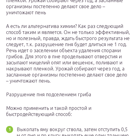
пленкой. Урожай собирают через год, а засланные
организмы постепенно делают свое дело –
уничтожают пень
А есть ли альтернатива химии? Как раз следующий
способ таким и является. Он не только эффективный,
но и полезный, правда, ждать быстрого результата не
следует, т.к. разрушение пня будет длиться не 1 год.
Речь идет о заселении объекта удаления спорами
грибов. Для этого в пне проделывают отверстия и
засыпают мицелий опят или вешенок, поливают и
накрывают пленкой. Урожай собирают через год, а
засланные организмы постепенно делают свое дело
– уничтожают пень.
Разрушение пня подселением гриба
Можно применить и такой простой и
быстродействующий способ:
Выкопать яму вокруг ствола, затем отступить 0,5
м от пня и по кругу выкопать еще одну траншею.