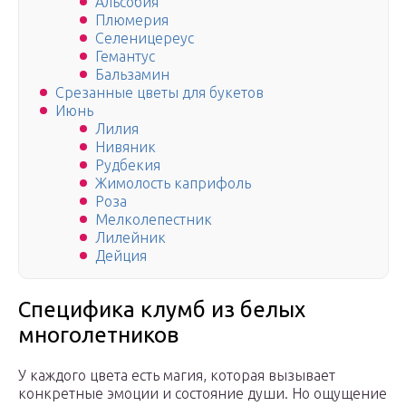
Альсобия
Плюмерия
Селеницереус
Гемантус
Бальзамин
Срезанные цветы для букетов
Июнь
Лилия
Нивяник
Рудбекия
Жимолость каприфоль
Роза
Мелколепестник
Лилейник
Дейция
Специфика клумб из белых
многолетников
У каждого цвета есть магия, которая вызывает
конкретные эмоции и состояние души. Но ощущение