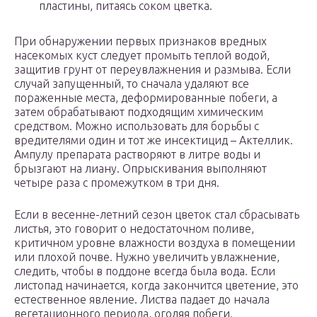
пластины, питаясь соком цветка.
При обнаружении первых признаков вредных
насекомых куст следует промыть теплой водой,
защитив грунт от переувлажнения и размыва. Если
случай запущенный, то сначала удаляют все
пораженные места, деформированные побеги, а
затем обрабатывают подходящим химическим
средством. Можно использовать для борьбы с
вредителями один и тот же инсектицид – Актеллик.
Ампулу препарата растворяют в литре воды и
брызгают на лиану. Опрыскивания выполняют
четыре раза с промежутком в три дня.
Если в весенне-летний сезон цветок стал сбрасывать
листья, это говорит о недостаточном поливе,
критичном уровне влажности воздуха в помещении
или плохой почве. Нужно увеличить увлажнение,
следить, чтобы в поддоне всегда была вода. Если
листопад начинается, когда закончится цветение, это
естественное явление. Листва падает до начала
вегетационного периода, оголяя побеги.