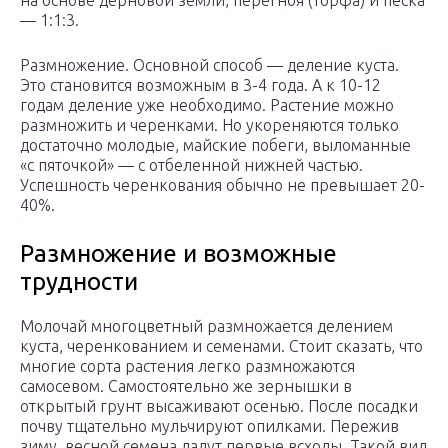
на основе дерновой земли, перегноя (торфа) и песка
— 1:1:3.
Размножение. Основной способ — деление куста.
Это становится возможным в 3-4 года. А к 10-12
годам деление уже необходимо. Растение можно
размножить и черенками. Но укореняются только
достаточно молодые, майские побеги, выломанные
«с пяточкой» — с отбеленной нижней частью.
Успешность черенкования обычно не превышает 20-
40%.
Размножение и возможные
трудности
Молочай многоцветный размножается делением
куста, черенкованием и семенами. Стоит сказать, что
многие сорта растения легко размножаются
самосевом. Самостоятельно же зернышки в
открытый грунт высаживают осенью. После посадки
почву тщательно мульчируют опилками. Пережив
зиму, весной семена дадут первые всходы. Такой вид