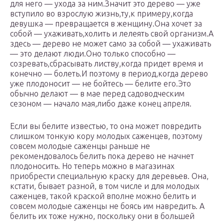
для него — ухода за ним.Значит это дерево — уже
вступило во взрослую жизнь,ту,к примеру,когда
девушка — превращается в женщину.Она хочет за
собой — ухаживать,холить и лелеять свой организм.А
здесь — дерево не может само за собой — ухаживать
— это делают люди.Оно только способно —
созревать,сбрасывать листву,когда придет время и
конечно — болеть.И поэтому в период,когда дерево
уже плодоносит — не бойтесь — белите его.Это
обычно делают — в мае перед садоводческим
сезоном — начало мая,либо даже конец апреля.
Если вы белите известью, то она может повредить
слишком тонкую кору молодых саженцев, поэтому
совсем молодые саженцы раньше не
рекомендовалось белить пока дерево не начнет
плодоносить. Но теперь можно в магазинах
приобрести специальную краску для деревьев. Она,
кстати, бывает разной, в том числе и для молодых
саженцев, такой краской вполне можно белить и
совсем молодые саженцы не боясь им навредить. А
белить их тоже нужно, поскольку они в большей