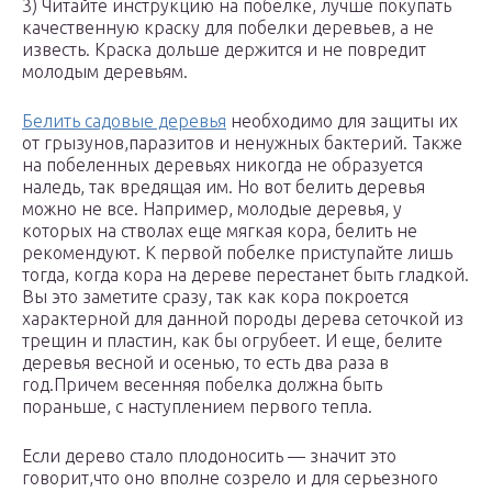
3) Читайте инструкцию на побелке, лучше покупать
качественную краску для побелки деревьев, а не
известь. Краска дольше держится и не повредит
молодым деревьям.
Белить садовые деревья
необходимо для защиты их
от грызунов,паразитов и ненужных бактерий. Также
на побеленных деревьях никогда не образуется
наледь, так вредящая им. Но вот белить деревья
можно не все. Например, молодые деревья, у
которых на стволах еще мягкая кора, белить не
рекомендуют. К первой побелке приступайте лишь
тогда, когда кора на дереве перестанет быть гладкой.
Вы это заметите сразу, так как кора покроется
характерной для данной породы дерева сеточкой из
трещин и пластин, как бы огрубеет. И еще, белите
деревья весной и осенью, то есть два раза в
год.Причем весенняя побелка должна быть
пораньше, с наступлением первого тепла.
Если дерево стало плодоносить — значит это
говорит,что оно вполне созрело и для серьезного