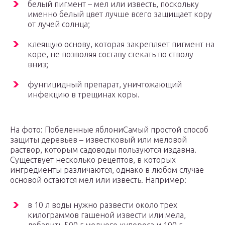
белый пигмент – мел или известь, поскольку
именно белый цвет лучше всего защищает кору
от лучей солнца;
клеящую основу, которая закрепляет пигмент на
коре, не позволяя составу стекать по стволу
вниз;
фунгицидный препарат, уничтожающий
инфекцию в трещинах коры.
На фото: Побеленные яблониСамый простой способ
защиты деревьев – известковый или меловой
раствор, которым садоводы пользуются издавна.
Существует несколько рецептов, в которых
ингредиенты различаются, однако в любом случае
основой остаются мел или известь. Например:
в 10 л воды нужно развести около трех
килограммов гашеной извести или мела,
добавить 500 г медного купороса и 100 г