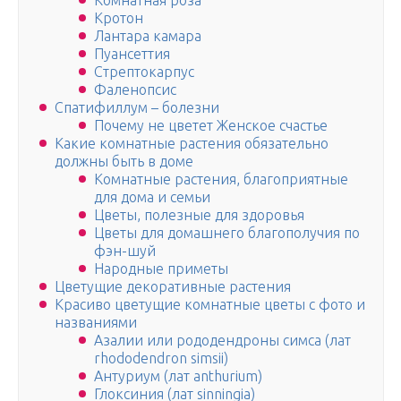
Комнатная роза
Кротон
Лантара камара
Пуансеттия
Стрептокарпус
Фаленопсис
Спатифиллум – болезни
Почему не цветет Женское счастье
Какие комнатные растения обязательно
должны быть в доме
Комнатные растения, благоприятные
для дома и семьи
Цветы, полезные для здоровья
Цветы для домашнего благополучия по
фэн-шуй
Народные приметы
Цветущие декоративные растения
Красиво цветущие комнатные цветы с фото и
названиями
Азалии или рододендроны симса (лат
rhododendron simsii)
Антуриум (лат anthurium)
Глоксиния (лат sinningia)