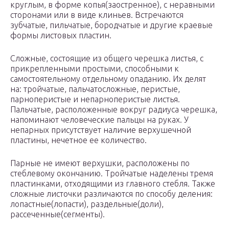
круглым, в форме копья(заостренное), с неравными
сторонами или в виде клиньев. Встречаются
зубчатые, пильчатые, бородчатые и другие краевые
формы листовых пластин.
Сложные, состоящие из общего черешка листья, с
прикрепленными простыми, способными к
самостоятельному отдельному опаданию. Их делят
на: тройчатые, пальчатосложные, перистые,
парноперистые и непарноперистые листья.
Пальчатые, расположенные вокруг радиуса черешка,
напоминают человеческие пальцы на руках. У
непарных присутствует наличие верхушечной
пластины, нечетное ее количество.
Парные не имеют верхушки, расположены по
стеблевому окончанию. Тройчатые наделены тремя
пластинками, отходящими из главного стебля. Также
сложные листочки различаются по способу деления:
лопастные(лопасти), раздельные(доли),
рассеченные(сегменты).