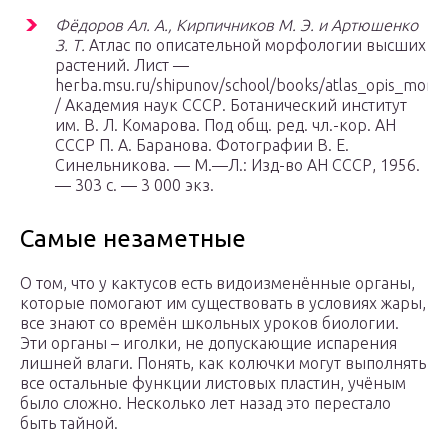
Фёдоров Ал. А., Кирпичников М. Э. и Артюшенко
З. Т.
Атлас по описательной морфологии высших
растений. Лист —
herba.msu.ru/shipunov/school/books/atlas_opis_morph
/ Академия наук СССР. Ботанический институт
им. В. Л. Комарова. Под общ. ред. чл.-кор. АН
СССР П. А. Баранова. Фотографии В. Е.
Синельникова. — М.—Л.: Изд-во АН СССР, 1956.
— 303 с. — 3 000 экз.
Самые незаметные
О том, что у кактусов есть видоизменённые органы,
которые помогают им существовать в условиях жары,
все знают со времён школьных уроков биологии.
Эти органы – иголки, не допускающие испарения
лишней влаги. Понять, как колючки могут выполнять
все остальные функции листовых пластин, учёным
было сложно. Несколько лет назад это перестало
быть тайной.