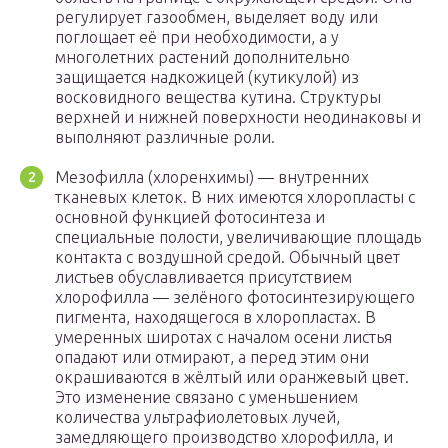
регулирует газообмен, выделяет воду или
поглощает её при необходимости, а у
многолетних растений дополнительно
защищается надкожицей (кутикулой) из
восковидного вещества кутина. Структуры
верхней и нижней поверхности неодинаковы и
выполняют различные роли.
Мезофилла (хлоренхимы) — внутренних
тканевых клеток. В них имеются хлоропласты с
основной функцией фотосинтеза и
специальные полости, увеличивающие площадь
контакта с воздушной средой. Обычный цвет
листьев обуславливается присутствием
хлорофилла — зелёного фотосинтезирующего
пигмента, находящегося в хлоропластах. В
умеренных широтах с началом осени листья
опадают или отмирают, а перед этим они
окрашиваются в жёлтый или оранжевый цвет.
Это изменение связано с уменьшением
количества ультрафиолетовых лучей,
замедляющего производство хлорофилла, и