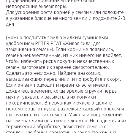
продезинфицированным пинцетом все
непроросшие экземпляры.
Для ускорения роста корней у семян чили положите
в указанное блюдце немного земли и подождите 2-3
дня
(можно подпитать землю жидким гуминовым
удобрением PETER PEAT «Живая сила: для
замачивания семян»). Если корни не появились,
семена некачественные, из них ничего не взойдет.
Чтобы избежать риска покупки некачественных
семян, заготовьте их заранее самостоятельно.
Сделать это несложно. Найдите знакомых,
выращивающих перец чили, и попробуйте их сорт.
Если он вам подходит и нравится эстетически,
дождитесь времени, когда зрелые стручки перца
начнут увядать и засыхать, а их кончики
покоричневеют. В перчатках и очках, отделите
ножом перцы от куста, разрежьте каждый пополам и
вытряхните из них семена. Мякоти и повреждений
на семенах чили остаться не должно. Не подвергая их
термической обработке, поместите семена в
стеклянную банку, герметично закройте крышку,