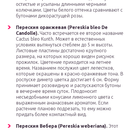
остистые и усыпаны длинными черными
колючками. Цветы белого оттенка сравнивают с
бутонами дикорастущей розы.
Переския оранжевая (Pereskia bleo De
Candolle).
Часто встречается ее второе название
Cactus bleo Kunth. Может в естественных
условиях вытянуться стеблем до 5 м высоты.
Листовые пластины достаточно крупного
размера, на которых хорошо виден рисунок
прожилок. Цветение приходится на летнее
время. Названием послужил цвет лепестков,
которые окрашены в красно-оранжевые тона. В
роспуске диметр цветка достигает 6 см. Форму
принимает розовидную и распускаются бутоны
в вечернее время суток. Плодоносит
несъедобными конусами лимонного цвета с
выраженным ананасовым ароматом. Если
растение планово подрезать, то ему можно
придать более компактный вид.
Переския Вебера (Pereskia weberiana).
Этот