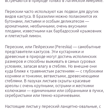
встречаются в природе только в Латинской Америке.
Перескии часто используют как подвои для других
видов кактуса. В Бразилии можно полакомится их
бутонами, листьями и особым деликатесом —
ароматными, необычными, очень вкусными
плодами, известными как барбадосский крыжовник
и плетистый лимон.
Перескии, или Пейрескии (Pereskia) — самобытные
представители кактусов. Эти кустарники и
древесные в природе могут достичь исполинских
размеров и способны выживать в самых суровых
условиях, запасая влагу в стеблях. Но внешне они
куда ближе к травянистым растениям — с глубокими
корнями и тонкими, ветвистыми, древеснеющими
стеблями. В пазухах листьев скрыты красивые
ареолы с очень крупными, острыми и жесткими
колючками — единичными или собранными в пучки,
серебристыми или темно-коричневыми.
Настоящие листья у переский ланцетно-овальные, с