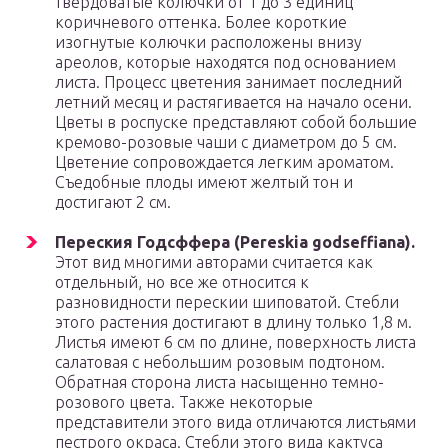
твердоватые колючки от 1 до 3 единиц
коричневого оттенка. Более короткие
изогнутые колючки расположены внизу
ареолов, которые находятся под основанием
листа. Процесс цветения занимает последний
летний месяц и растягивается на начало осени.
Цветы в роспуске представляют собой большие
кремово-розовые чаши с диаметром до 5 см.
Цветение сопровождается легким ароматом.
Съедобные плоды имеют желтый тон и
достигают 2 см.
Переския Годсффера (Pereskia godseffiana).
Этот вид многими авторами считается как
отдельный, но все же относится к
разновидности перескии шиповатой. Стебли
этого растения достигают в длину только 1,8 м.
Листья имеют 6 см по длине, поверхность листа
салатовая с небольшим розовым подтоном.
Обратная сторона листа насыщенно темно-
розового цвета. Также некоторые
представители этого вида отличаются листьями
пестрого окраса. Стебли этого вида кактуса