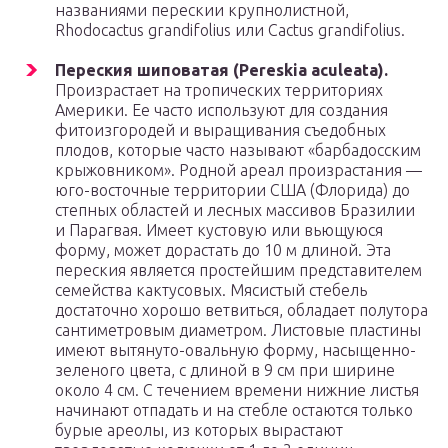
названиями перескии крупнолистной,
Rhodocactus grandifolius или Cactus grandifolius.
Переския шиповатая (Pereskia aculeata).
Произрастает на тропических территориях
Америки. Ее часто используют для создания
фитоизгородей и выращивания съедобных
плодов, которые часто называют «барбадосским
крыжовником». Родной ареал произрастания —
юго-восточные территории США (Флорида) до
степных областей и лесных массивов Бразилии
и Парагвая. Имеет кустовую или вьющуюся
форму, может дорастать до 10 м длиной. Эта
переския является простейшим представителем
семейства кактусовых. Мясистый стебель
достаточно хорошо ветвиться, обладает полутора
сантиметровым диаметром. Листовые пластины
имеют вытянуто-овальную форму, насыщенно-
зеленого цвета, с длиной в 9 см при ширине
около 4 см. С течением времени нижние листья
начинают отпадать и на стебле остаются только
бурые ареолы, из которых вырастают