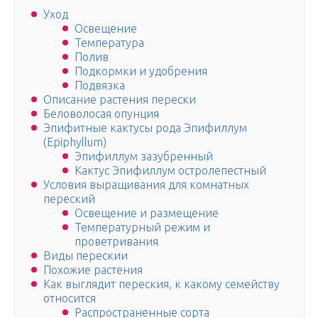
Уход
Освещение
Температура
Полив
Подкормки и удобрения
Подвязка
Описание растения перески
Беловолосая опунция
Эпифитные кактусы рода Эпифиллум
(Epiphyllum)
Эпифиллум зазубренный
Кактус Эпифиллум остролепестный
Условия выращивания для комнатных
переский
Освещение и размещение
Температурный режим и
проветривания
Виды перескии
Похожие растения
Как выглядит переския, к какому семейству
относится
Распространенные сорта