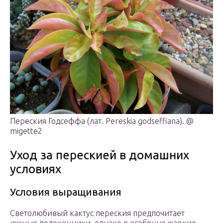
Переския Годсеффа (лат. Pereskia godseffiana). @
migette2
Уход за перескией в домашних
условиях
Условия выращивания
Светолюбивый кактус переския предпочитает