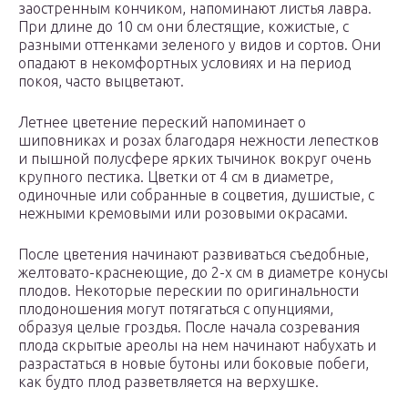
заостренным кончиком, напоминают листья лавра.
При длине до 10 см они блестящие, кожистые, с
разными оттенками зеленого у видов и сортов. Они
опадают в некомфортных условиях и на период
покоя, часто выцветают.
Летнее цветение переский напоминает о
шиповниках и розах благодаря нежности лепестков
и пышной полусфере ярких тычинок вокруг очень
крупного пестика. Цветки от 4 см в диаметре,
одиночные или собранные в соцветия, душистые, с
нежными кремовыми или розовыми окрасами.
После цветения начинают развиваться съедобные,
желтовато-краснеющие, до 2-х см в диаметре конусы
плодов. Некоторые перескии по оригинальности
плодоношения могут потягаться с опунциями,
образуя целые гроздья. После начала созревания
плода скрытые ареолы на нем начинают набухать и
разрастаться в новые бутоны или боковые побеги,
как будто плод разветвляется на верхушке.