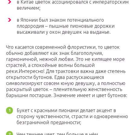
в Китае цветок ассоциировался с императорским
величием;
в Японии был знаком потенциального
плодородия – пышные пионовые дорожки
высаживали у окон девушек на выданье.
Что касается современной флористики, то цветок
обычно добавляют как знак благополучия,
гармоничной, нежной любви. Это не кипящее море
страстей, а спокойные волны большой
реки.Интересно! Для трактовки важна даже степень
открытости бутонов. Едва распускающиеся
символизируют совсем юную девушку, а полностью
раскрытый цветок – пленительную женственность
барышни постарше. Значение имеет и цвет бутонов:
Букет с красными пионами делает акцент в
сторону чувственности, страсти и одновременно
безграничной преданности;
Чем темнее цвет, тем больше в нём