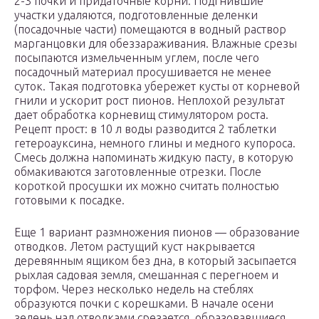
2-3 почки и придаточные корни. Подгнившие
участки удаляются, подготовленные деленки
(посадочные части) помещаются в водный раствор
марганцовки для обеззараживания. Влажные срезы
посыпаются измельченным углем, после чего
посадочный материал просушивается не менее
суток. Такая подготовка убережет кусты от корневой
гнили и ускорит рост пионов. Неплохой результат
дает обработка корневищ стимулятором роста.
Рецепт прост: в 10 л воды разводится 2 таблетки
гетероауксина, немного глины и медного купороса.
Смесь должна напоминать жидкую пасту, в которую
обмакиваются заготовленные отрезки. После
короткой просушки их можно считать полностью
готовыми к посадке.
Еще 1 вариант размножения пионов — образование
отводков. Летом растущий куст накрывается
деревянным ящиком без дна, в который засыпается
рыхлая садовая земля, смешанная с перегноем и
торфом. Через несколько недель на стеблях
образуются почки с корешками. В начале осени
зелень над отводками срезается, образовавшиеся