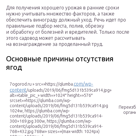
Для получения хорошего урожая в ранние сроки
нужно учитывать множество факторов, а также
обеспечить винограду должный уход. Речь идет про
правильные подбор места, полив, обрезку
и обработку от болезней и вредителей. Только после
этого садовод может рассчитывать
на вознаграждение за проделанный труд.
Основные причины отсутствия
ягод
com/wp-
7ogorod.ru » src=»https://qlumba.
content
/uploads/2019/06/fmg5d131b539ca914.jpg»
alt=»table_pic_» width=»1024″ height=»576″
srcset=»https://qlumba.com/wp-
content/uploads/2019/06/fmg5d131b539ca914.jpg
Переиз
1024w, https://qlumba.com/wp-
орган
content/uploads/2019/06/fmg5d131b539ca914-
300×169.jpg 300w, https://qlumba.com/wp-
content/uploads/2019/06/fmg5d131b539ca914-
768×432.jpg 768w» sizes=»(max-width: 1024px)