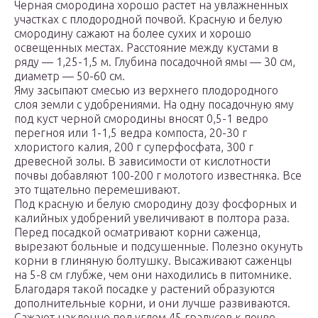
Черная смородина хорошо растет на увлажненных
участках с плодородной почвой. Красную и белую
смородину сажают на более сухих и хорошо
освещенных местах. Расстояние между кустами в
ряду — 1,25-1,5 м. Глубина посадочной ямы — 30 см,
диаметр — 50-60 см.
Яму засыпают смесью из верхнего плодородного
слоя земли с удобрениями. На одну посадочную яму
под куст черной смородины вносят 0,5-1 ведро
перегноя или 1-1,5 ведра компоста, 20-30 г
хлористого калия, 200 г суперфосфата, 300 г
древесной золы. В зависимости от кислотности
почвы добавляют 100-200 г молотого известняка. Все
это тщательно перемешивают.
Под красную и белую смородину дозу фосфорных и
калийных удобрений увеличивают в полтора раза.
Перед посадкой осматривают корни саженца,
вырезают больные и подсушенные. Полезно окунуть
корни в глиняную болтушку. Высаживают саженцы
на 5-8 см глубже, чем они находились в питомнике.
Благодаря такой посадке у растений образуются
дополнительные корни, и они лучше развиваются.
Сажают наклонно под углом 45 градусов к почве