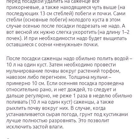
перед посадкой удалить на саженце все
прикорневые, а также находящиеся чуть выше (на
последующих 13 см стеблей) побеги и почки. Сами
стебли (основные побеги) молодого куста в этом
случае осенью после посадки подрезать не надо. А
вот весной их нужно слегка укоротить (на длину 1–2
почек). И при необходимости надо будет выщипать
оставшиеся с осени «ненужные» почки.
После посадки саженцы надо обильно полить водой –
10 л на один куст. Затем необходимо провести
мульчирование почвы вокруг растений торфом,
навозом либо перегноем. Толщина мульчи –
примерно 10 см. Если осенняя посадка проведена
относительно рано, и нет дождей, то следует и
дальше регулярно, не реже 1 раза в неделю обильно
поливать (10 л на один куст) саженцы, а также
рыхлить почву вокруг них. В случае, когда
устанавливается сырая погода, грунт под кустиками
лучше полностью разровнять. Это позволит
исключить застой влаги.