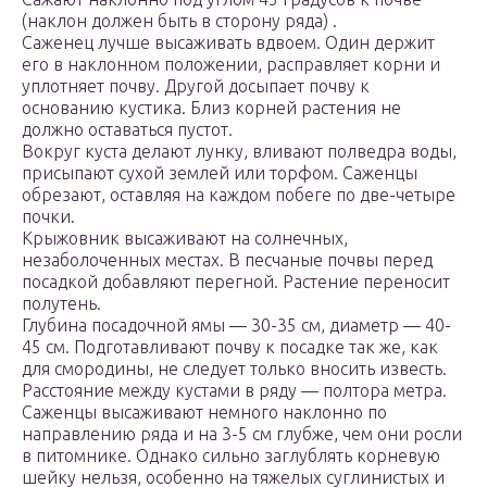
(наклон должен быть в сторону ряда) .
Саженец лучше высаживать вдвоем. Один держит
его в наклонном положении, расправляет корни и
уплотняет почву. Другой досыпает почву к
основанию кустика. Близ корней растения не
должно оставаться пустот.
Вокруг куста делают лунку, вливают полведра воды,
присыпают сухой землей или торфом. Саженцы
обрезают, оставляя на каждом побеге по две-четыре
почки.
Крыжовник высаживают на солнечных,
незаболоченных местах. В песчаные почвы перед
посадкой добавляют перегной. Растение переносит
полутень.
Глубина посадочной ямы — 30-35 см, диаметр — 40-
45 см. Подготавливают почву к посадке так же, как
для смородины, не следует только вносить известь.
Расстояние между кустами в ряду — полтора метра.
Саженцы высаживают немного наклонно по
направлению ряда и на 3-5 см глубже, чем они росли
в питомнике. Однако сильно заглублять корневую
шейку нельзя, особенно на тяжелых суглинистых и