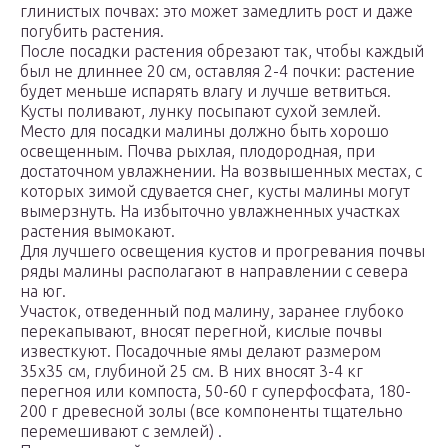
глинистых почвах: это может замедлить рост и даже
погубить растения.
После посадки растения обрезают так, чтобы каждый
был не длиннее 20 см, оставляя 2-4 почки: растение
будет меньше испарять влагу и лучше ветвиться.
Кусты поливают, лунку посыпают сухой землей.
Место для посадки малины должно быть хорошо
освещенным. Почва рыхлая, плодородная, при
достаточном увлажнении. На возвышенных местах, с
которых зимой сдувается снег, кусты малины могут
вымерзнуть. На избыточно увлажненных участках
растения вымокают.
Для лучшего освещения кустов и прогревания почвы
ряды малины располагают в направлении с севера
на юг.
Участок, отведенный под малину, заранее глубоко
перекапывают, вносят перегной, кислые почвы
известкуют. Посадочные ямы делают размером
35х35 см, глубиной 25 см. В них вносят 3-4 кг
перегноя или компоста, 50-60 г суперфосфата, 180-
200 г древесной золы (все компоненты тщательно
перемешивают с землей) .