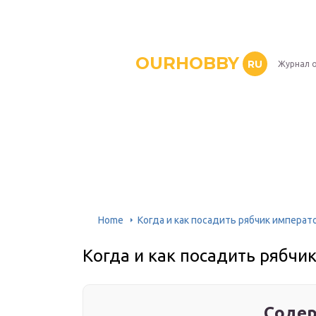
OURHOBBY
RU
Журнал о
Home
Когда и как посадить рябчик императ
Когда и как посадить рябчи
Содер