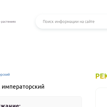
 растениях
РЕ
орский
к императорский
жание: