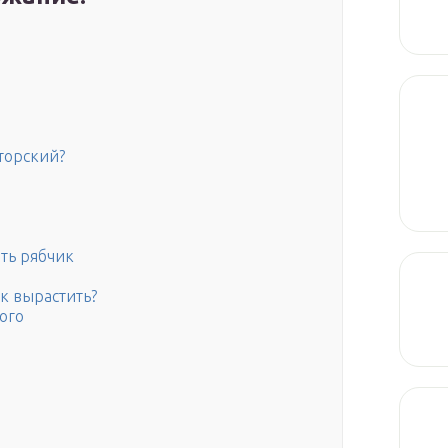
торский?
ть рябчик
к вырастить?
ого