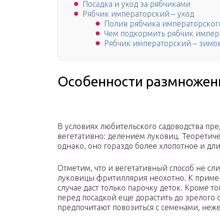
Посадка и уход за рябчиками
Рябчик императорский – уход
Полив рябчика императорског
Чем подкормить рябчик импер
Рябчик императорский – зимо
Особенности размножен
В условиях любительского садоводства пр
вегетативно: делением луковиц. Теоретич
однако, оно гораздо более хлопотное и дл
Отметим, что и вегетативный способ не сл
луковицы фритиллярия неохотно. К пример
случае даст только парочку деток. Кроме т
перед посадкой еще дорастить до зрелого 
предпочитают повозиться с семенами, неже