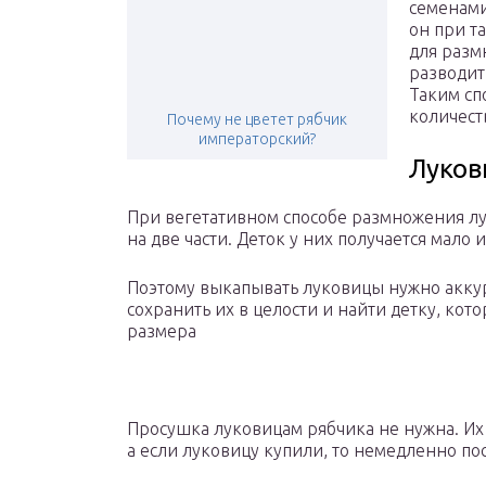
семенами
он при т
для разм
разводит
Таким сп
количест
Почему не цветет рябчик
императорский?
Луков
При вегетативном способе размножения л
на две части. Деток у них получается мало 
Поэтому выкапывать луковицы нужно аккур
сохранить их в целости и найти детку, кот
размера
Просушка луковицам рябчика не нужна. Их 
а если луковицу купили, то немедленно по