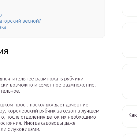
о
аторский весной?
вка
ия
едпочтительнее размножать рябчики
ески возможно и семенное размножение,
ительное.
ишком прост, поскольку дает дочерние
у, королевский рябчик за сезон в лучшем
Как
ого, после отделения деток их необходимо
состояния. Иногда садоводы даже
ли с луковицами.