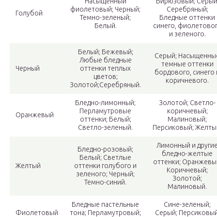
Насыщенный
Бирюзовый; Серый
фиолетовый; Черный;
Серебряный;
Голубой
Темно-зеленый;
Бледные оттенки
Белый.
синего, фиолетово
и зеленого.
Белый; Бежевый;
Серый; Насыщенны
Любые бледные
темные оттенки
Черный
оттенки теплых
бордового, синего 
цветов;
коричневого.
Золотой;Серебряный.
Бледно-лимонный;
Золотой; Светло-
Перламутровые
коричневый;
Оранжевый
оттенки; Белый;
Малиновый;
Светло-зеленый.
Персиковый; Желты
Лимонный и други
Бледно-розовый;
бледно-желтые
Белый; Светлые
оттенки; Оранжевы
Желтый
оттенки голубого и
Коричневый;
зеленого; Черный;
Золотой;
Темно-синий.
Малиновый.
Бледные пастельные
Сине-зеленый;
Фиолетовый
тона; Перламутровый;
Серый; Персиковый