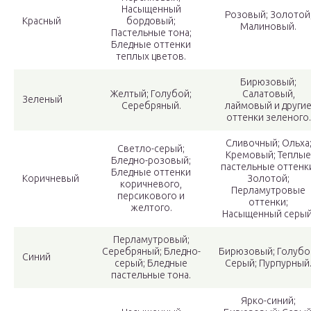
Насыщенный
Розовый; Золотой
Красный
бордовый;
Малиновый.
Пастельные тона;
Бледные оттенки
теплых цветов.
Бирюзовый;
Желтый; Голубой;
Салатовый,
Зеленый
Серебряный.
лаймовый и други
оттенки зеленого.
Сливочный; Ольха
Светло-серый;
Кремовый; Теплые
Бледно-розовый;
пастельные оттенк
Бледные оттенки
Коричневый
Золотой;
коричневого,
Перламутровые
персикового и
оттенки;
желтого.
Насыщенный серый
Перламутровый;
Серебряный; Бледно-
Бирюзовый; Голубо
Синий
серый; Бледные
Серый; Пурпурный
пастельные тона.
Ярко-синий;