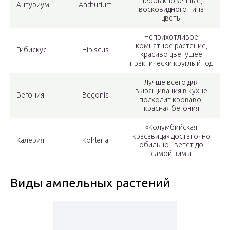
необыкновенные,
Антуриум
Anthurium
восковидного типа
цветы
Неприхотливое
комнатное растение,
Гибискус
Hibiscus
красиво цветущее
практически круглый год
Лучше всего для
выращивания в кухне
Бегония
Begonia
подходит кроваво-
красная бегония
«Колумбийская
красавица» достаточно
Калерия
Kohleria
обильно цветет до
самой зимы
Виды ампельных растений