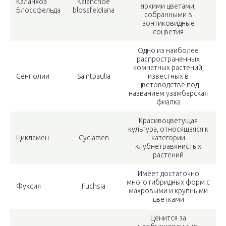
Каланхоэ
Kalanchoe
яркими цветами,
Блоссфельда
blossfeldiana
собранными в
зонтиковидные
соцветия
Одно из наиболее
распространенных
комнатных растений,
Сенполии
Saintpaulia
известных в
цветоводстве под
названием узамбарская
фиалка
Красивоцветущая
культура, относящаяся к
Цикламен
Cyclamen
категории
клубнетравянистых
растений
Имеет достаточно
много гибридных форм с
Фуксия
Fuchsia
махровыми и крупными
цветками
Ценится за