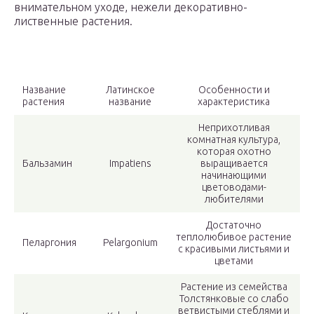
внимательном уходе, нежели декоративно-
лиственные растения.
Название
Латинское
Особенности и
растения
название
характеристика
Неприхотливая
комнатная культура,
которая охотно
Бальзамин
Impatiens
выращивается
начинающими
цветоводами-
любителями
Достаточно
теплолюбивое растение
Пеларгония
Pelargonium
с красивыми листьями и
цветами
Растение из семейства
Толстянковые со слабо
ветвистыми стеблями и