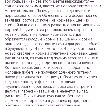
три года, так как без этого цветы вырождаются —
становятся мелкими, цветение непродолжительное и
менее обильное. Почему флоксы надо делить и
пересаживать часто? Объясняется это особенностью
закладки ростовых почек на корневых шейках
стеблей выше основного разветвления питающих их
корней. Когда из этих ростовых почек вырастает
новый стебель, на новой корневой шейке
образуются молодые корни, а выше них к осени
опять закладываются новые почки для роста стеблей
в будущем году. И так ежегодно. В результате роста
новых стеблей и корней сплетение корневых шеек
расширяется, из года в год поднимается все выше и
выше и, наконец, доходит до поверхности почвы.
Корневище как бы «вытирает» на поверхность,
молодые побеги не получают должного питания,
плохо развиваются и. не цветут. Поэтому уже через
год после посадки флоксы необходимо
‘мульчировать перегноем, а через два на третий —
делить и пересаживать, иначе начнется выпад
растений. Такая биологическая особенность
сложилась исторически в условиях природного
обитания. Здесь происходит естественное