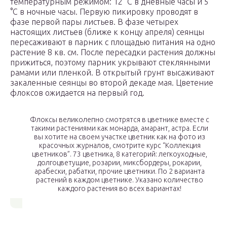
температурным режимом: 12 °C в дневные часы и 5
°C в ночные часы. Первую пикировку проводят в
фазе первой пары листьев. В фазе четырех
настоящих листьев (ближе к концу апреля) сеянцы
пересаживают в парник с площадью питания на одно
растение 8 кв. см. После пересадки растения должны
прижиться, поэтому парник укрывают стеклянными
рамами или пленкой. В открытый грунт высаживают
закаленные сеянцы во второй декаде мая. Цветение
флоксов ожидается на первый год.
Флоксы великолепно смотрятся в цветнике вместе с
такими растениями как монарда, амарант, астра. Если
вы хотите на своем участке цветник как на фото из
красочных журналов, смотрите курс “Коллекция
цветников”. 73 цветника, 8 категорий: легкоуходные,
долгоцветущие, розарии, миксбордеры, рокарии,
арабески, рабатки, прочие цветники. По 2 варианта
растений в каждом цветнике. Указано количество
каждого растения во всех вариантах!