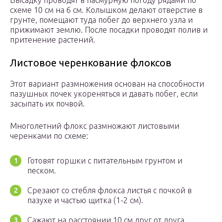
Высадку проводят в пасмурную погоду рядами по
схеме 10 см на 6 см. Колышком делают отверстие в
грунте, помещают туда побег до верхнего узла и
прижимают землю. После посадки проводят полив и
притенение растений.
Листовое черенкование флоксов
Этот вариант размножения основан на способности
пазушных почек укореняться и давать побег, если
засыпать их почвой.
Многолетний флокс размножают листовыми
черенками по схеме:
Готовят горшки с питательным грунтом и
песком.
Срезают со стебля флокса листья с почкой в
пазухе и частью щитка (1-2 см).
Сажают на расстоянии 10 см друг от друга,