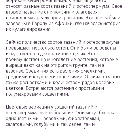
африканскими ромашками. К ним чаще всего
относят разные сорта газаний и остеоспермума. Свое
второе название они получили благодаря
природному ареалу произрастания. Эти цветы были
завезены в Европу из Африки, где началась история
их культивирования.
Сейчас количество сортов газаний и остеоспермума
превышает несколько сотен. Они были выведены
искусственно в декоративных целях. Это
преимущественно многолетние растения, которые
выращивают как на открытом грунте, так и в
вазонах. Среди них есть растения с мелкими,
средними и крупными соцветиями. Отличаются они
также расцветками и количеством рядов краевых
цветков. Встречаются растения с простыми и
полумахровыми соцветиями.
Цветовые вариации у соцветий газаний и
остеоспермума очень большие. Они могут быть как
одноцветными – розовыми, фиолетовыми,
салатовыми, голубыми и так далее, так и