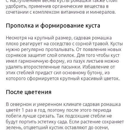
С наступлением весны кусты ромашки также стоит
удобрить, применив органические вещества в
сочетании с комплексом витаминов и минералов.
Прополка и формирование куста
Несмотря на крупный размер, садовая ромашка
плохо реагирует на соседство с сорной травой. Кусты
нужно регулярно пропалывать. От появления новых
сорняков защитит слой опилок. Для того чтобы куст
имел гармоничную форму, из пазух листьев можно
удалять второстепенные пасынки. Избавление от
этих стеблей придаст сил основному бутону, из
которого сформируется крупный красивый цветок.
После цветения
В северном и умеренном климате садовая ромашка
цветёт 1 раз в год, поэтому после этого периода
побеги лучше срезать. Так подсохшие стебли не
будут портить эстетику сада. Если растение сохраняет
зелень, отцветший кустик оставляют до осени,