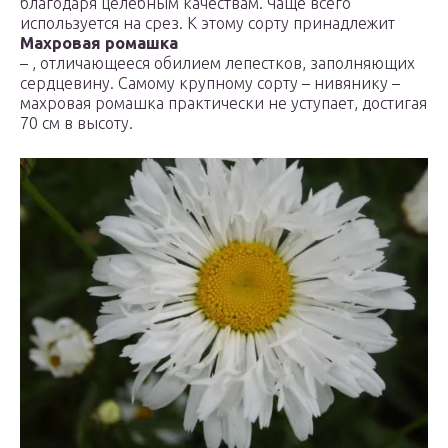
благодаря целебным качествам. Чаще всего
используется на срез. К этому сорту принадлежит
Махровая ромашка
– , отличающееся обилием лепестков, заполняющих
сердцевину. Самому крупному сорту – нивянику –
махровая ромашка практически не уступает, достигая
70 см в высоту.