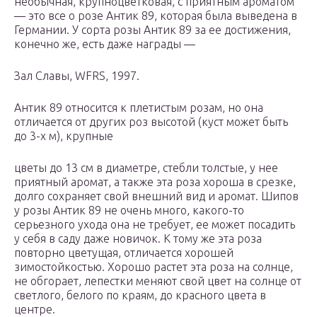
необычная, крупноцветковая, с приятным ароматом
— это все о розе Антик 89, которая была выведена в
Германии. У сорта розы Антик 89 за ее достижения,
конечно же, есть даже награды —
Зал Славы, WFRS, 1997.
Антик 89 относится к плетистым розам, но она
отличается от других роз высотой (куст может быть
до 3-х м), крупные
цветы до 13 см в диаметре, стебли толстые, у нее
приятный аромат, а также эта роза хороша в срезке,
долго сохраняет свой внешний вид и аромат. Шипов
у розы Антик 89 не очень много, какого-то
серьезного ухода она не требует, ее может посадить
у себя в саду даже новичок. К тому же эта роза
повторно цветущая, отличается хорошей
зимостойкостью. Хорошо растет эта роза на солнце,
не обгорает, лепестки меняют свой цвет на солнце от
светлого, белого по краям, до красного цвета в
центре.