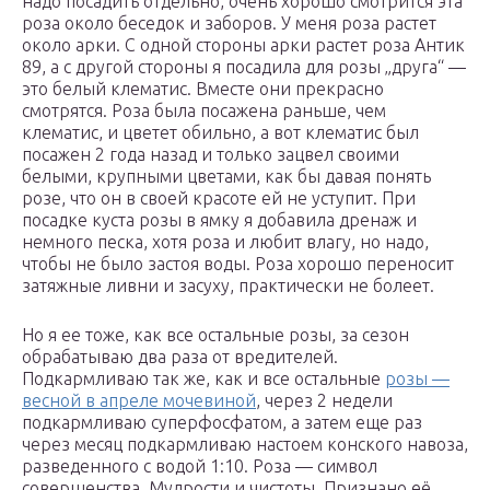
надо посадить отдельно, очень хорошо смотрится эта
роза около беседок и заборов. У меня роза растет
около арки. С одной стороны арки растет роза Антик
89, а с другой стороны я посадила для розы „друга“ —
это белый клематис. Вместе они прекрасно
смотрятся. Роза была посажена раньше, чем
клематис, и цветет обильно, а вот клематис был
посажен 2 года назад и только зацвел своими
белыми, крупными цветами, как бы давая понять
розе, что он в своей красоте ей не уступит. При
посадке куста розы в ямку я добавила дренаж и
немного песка, хотя роза и любит влагу, но надо,
чтобы не было застоя воды. Роза хорошо переносит
затяжные ливни и засуху, практически не болеет.
Но я ее тоже, как все остальные розы, за сезон
обрабатываю два раза от вредителей.
Подкармливаю так же, как и все остальные
розы —
весной в апреле мочевиной
, через 2 недели
подкармливаю суперфосфатом, а затем еще раз
через месяц подкармливаю настоем конского навоза,
разведенного с водой 1:10. Роза — символ
совершенства, Мудрости и чистоты. Признано её