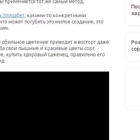
ы применяется тот же самый метод.
Пос
за 
н Элизабет
, какими-то конкретными
что может погубить это милое создание, это
жим.
Роз
Ее обильное цветение приводит в восторг даже
За свои пышные и красивые цветы сорт
сор
е, купить здоровый саженец, правильно его
од.