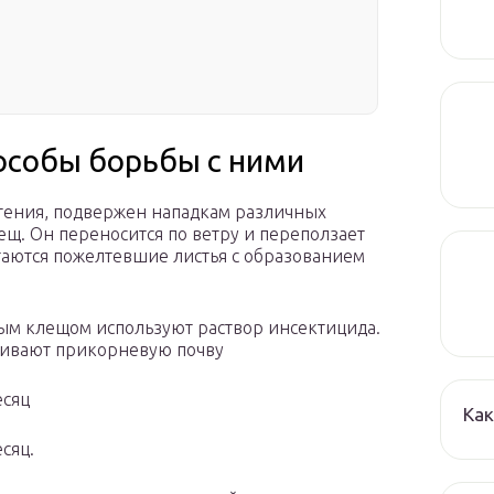
пособы борьбы с ними
стения, подвержен нападкам различных
щ. Он переносится по ветру и переползает
таются пожелтевшие листья с образованием
ым клещом используют раствор инсектицида.
ачивают прикорневую почву
есяц
Как
сяц.