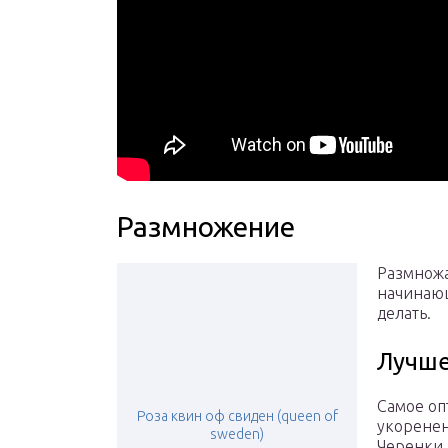
Размножение
Размножа
начинающ
делать.
Лучше
Самое оп
Роза квин оф свиден (queen of
укоренен
sweden)
Черенки 