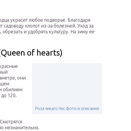
дца украсит любое подворье. Благодаря
 садоводу хлопот из-за болезней. Уход за
 обрезать и удобрять культуру. На зиму ее
Queen of hearts)
екрасные
тный
аметре, они
йшем
и обилием
 до 120.
Роза чикаго пис фото и описание
 Смотрятся
но незначительно.