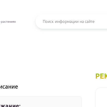
 растениях
РЕ
писание
жание: