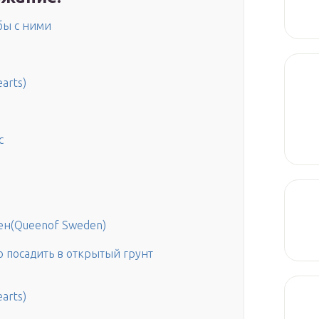
бы с ними
arts)
с
ен(Queenof Sweden)
 посадить в открытый грунт
arts)