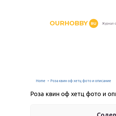
OURHOBBY
RU
Журнал о
Home
Роза квин оф хетц фото и описание
Роза квин оф хетц фото и о
Содер