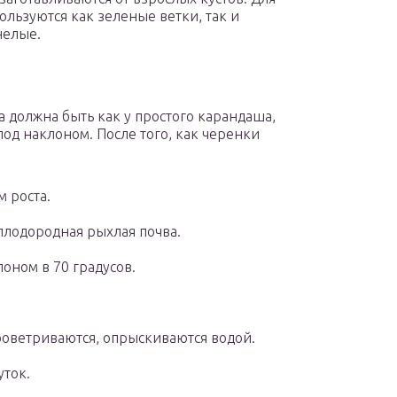
пользуются как зеленые ветки, так и
нелые.
 должна быть как у простого карандаша,
 под наклоном. После того, как черенки
 роста.
 плодородная рыхлая почва.
оном в 70 градусов.
роветриваются, опрыскиваются водой.
уток.