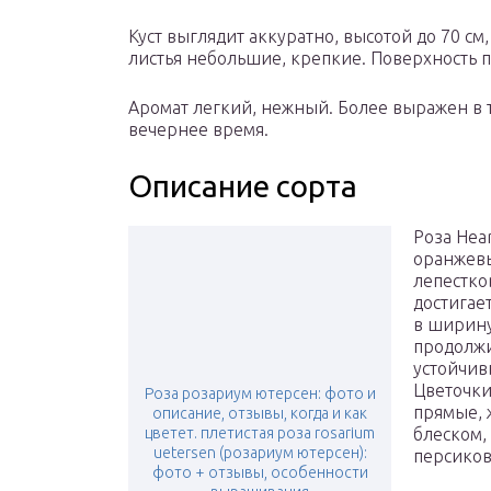
Куст выглядит аккуратно, высотой до 70 см,
листья небольшие, крепкие. Поверхность п
Аромат легкий, нежный. Более выражен в 
вечернее время.
Описание сорта
Роза Hea
оранжевы
лепестко
достигает
в ширину
продолжи
устойчив
Цветочки
Роза розариум ютерсен: фото и
прямые, 
описание, отзывы, когда и как
цветет. плетистая роза rosarium
блеском,
uetersen (розариум ютерсен):
персиков
фото + отзывы, особенности