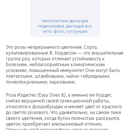
Многолетние цветы для
подмосковья, цветущие все
лето: фото, топ лучших
Это розы непрерывного цветения. Сорта,
культивированные В. Кордесом — это внушительная
группа роз, которых отличает устойчивость к
болезням, неблагоприятным климатическим
условиям, повышенный иммунитет Они могут быть
плетистыми, штамбовыми, чайно-гибридными,
почвопокровными, парковыми.
Роза Издастес (Easy Does It), а именно ее Кордес
считал вершиной своей селекционной работы,
относится к флорибундам и меняет цвет от красного
до светло розового. Что удивительно, на самом пике
своего цветения, когда бутон полностью раскрылся,
цветок приобретает апельсиновый оттенок.
Описание этой метаморфозы сложно передать