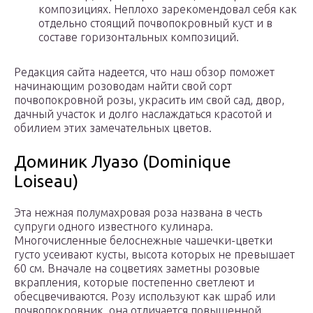
композициях. Неплохо зарекомендовал себя как
отдельно стоящий почвопокровный куст и в
составе горизонтальных композиций.
Редакция сайта надеется, что наш обзор поможет
начинающим розоводам найти свой сорт
почвопокровной розы, украсить им свой сад, двор,
дачный участок и долго наслаждаться красотой и
обилием этих замечательных цветов.
Доминик Луазо (Dominique
Loiseau)
Эта нежная полумахровая роза названа в честь
супруги одного известного кулинара.
Многочисленные белоснежные чашечки-цветки
густо усеивают кусты, высота которых не превышает
60 см. Вначале на соцветиях заметны розовые
вкрапления, которые постепенно светлеют и
обесцвечиваются. Розу используют как шраб или
почвопокровник, она отличается повышенной