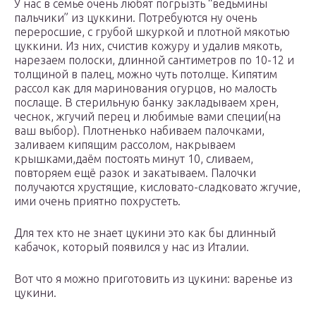
У нас в семье очень любят погрызть “ведьмины
пальчики” из цуккини. Потребуются ну очень
переросшие, с грубой шкуркой и плотной мякотью
цуккини. Из них, счистив кожуру и удалив мякоть,
нарезаем полоски, длинной сантиметров по 10-12 и
толщиной в палец, можно чуть потолще. Кипятим
рассол как для маринования огурцов, но малость
послаще. В стерильную банку закладываем хрен,
чеснок, жгучий перец и любимые вами специи(на
ваш выбор). Плотненько набиваем палочками,
заливаем кипящим рассолом, накрываем
крышками,даём постоять минут 10, сливаем,
повторяем ещё разок и закатываем. Палочки
получаются хрустящие, кисловато-сладковато жгучие,
ими очень приятно похрустеть.
Для тех кто не знает цукини это как бы длинный
кабачок, который появился у нас из Италии.
Вот что я можно приготовить из цукини: варенье из
цукини.