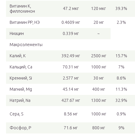
Витамин К,
47.2 мкг
120 мкг
39.3%
филлохинон
Витамин РР, НЭ
0.4609 мг
20 мг
2.3%
Ниацин
0.339 мг
~
Макроэлементы
Калий, K
392.49 мг
2500 мг
15.7%
Кальций, Ca
70.31 мг
1000 мг
7%
Кремний, Si
2.577 мг
30 мг
8.6%
Магний, Mg
45.14 мг
400 мг
11.3%
Натрий, Na
427.67 мг
1300 мг
32.9%
Сера, S
8.56 мг
1000 мг
0.9%
Фосфор, P
71.6 мг
800 мг
9%