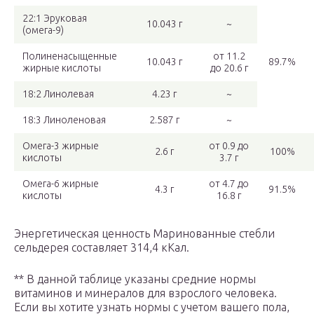
22:1 Эруковая
10.043 г
~
(омега-9)
Полиненасыщенные
от 11.2
10.043 г
89.7%
жирные кислоты
до 20.6 г
18:2 Линолевая
4.23 г
~
18:3 Линоленовая
2.587 г
~
Омега-3 жирные
от 0.9 до
2.6 г
100%
кислоты
3.7 г
Омега-6 жирные
от 4.7 до
4.3 г
91.5%
кислоты
16.8 г
Энергетическая ценность Маринованные стебли
сельдерея составляет 314,4 кКал.
** В данной таблице указаны средние нормы
витаминов и минералов для взрослого человека.
Если вы хотите узнать нормы с учетом вашего пола,