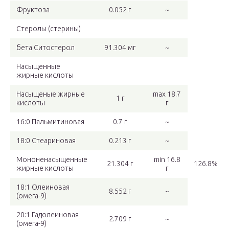
Фруктоза
0.052 г
~
Стеролы (стерины)
бета Ситостерол
91.304 мг
~
Насыщенные
жирные кислоты
Насыщеные жирные
max 18.7
1 г
кислоты
г
16:0 Пальмитиновая
0.7 г
~
18:0 Стеариновая
0.213 г
~
Мононенасыщенные
min 16.8
21.304 г
126.8%
жирные кислоты
г
18:1 Олеиновая
8.552 г
~
(омега-9)
20:1 Гадолеиновая
2.709 г
~
(омега-9)