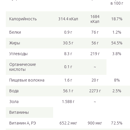
в 100 г
1684
Калорийность
314.4 кКал
18.7%
кКал
Белки
0.9 г
76 г
1.2%
Жиры
30.5 г
56 г
54.5%
Углеводы
8.3 г
219 г
3.8%
Органические
0.1 г
~
кислоты
Пищевые волокна
1.6 г
20 г
8%
Вода
56.1 г
2273 г
2.5%
Зола
1.588 г
~
Витамины
Витамин А, РЭ
652.2 мкг
900 мкг
72.5%