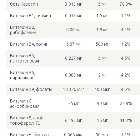
бета Каротин
3.913 мг
5 мг
78.3%
Витамин В1, тиамин
0.017 мг
1.5 мг
1.1%
Витамин В2,
0.08 мг
1.8 мг
4.4%
рибофлавин
Витамин В4, холин
5.87 мг
500 мг
1.2%
Витамин В5,
0.227 мг
5 мг
4.5%
пантотеновая
Витамин В6,
0.083 мг
2 мг
4.2%
пиридоксин
Витамин В9, фолаты
18.326 мкг
400 мкг
4.6%
Витамин C,
25 мг
90 мг
27.8%
аскорбиновая
Витамин Е, альфа
6.193 мг
15 мг
41.3%
токоферол, ТЭ
Витамин Н, биотин
0.565 мкг
50 мкг
1.1%