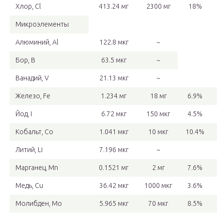
Хлор, Cl
413.24 мг
2300 мг
18%
Микроэлементы
Алюминий, Al
122.8 мкг
~
Бор, B
63.5 мкг
~
Ванадий, V
21.13 мкг
~
Железо, Fe
1.234 мг
18 мг
6.9%
Йод, I
6.72 мкг
150 мкг
4.5%
Кобальт, Co
1.041 мкг
10 мкг
10.4%
Литий, Li
7.196 мкг
~
Марганец, Mn
0.1521 мг
2 мг
7.6%
Медь, Cu
36.42 мкг
1000 мкг
3.6%
Молибден, Mo
5.965 мкг
70 мкг
8.5%