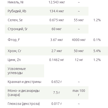
Никель, Ni
12.543 мкг
~
Рубидий, Rb
134.4 мкг
~
Селен, Se
0.675 мкг
55 мкг
1.2%
Стронций, Sr
60 мкг
~
Фтор, F
3.67 мкг
4000 мкг
0.1%
Хром, Cr
2.7 мкг
50 мкг
5.4%
Цинк, Zn
0.1462 мг
12 мг
1.2%
Усвояемые
углеводы
Крахмал и декстрины
0.652 г
~
Моно- и дисахариды
max 100
7.5 г
(сахара)
г
Глюкоза (декстроза)
0.017 г
~