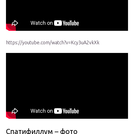
https://youtube.com/watch?v=Kcy3uA2vkXk
Спатифиллум – фото