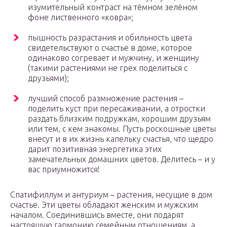
изумительный контраст на тёмном зелёном
фоне лиственного «ковра»;
пышность разрастания и обильность цвета
свидетельствуют о счастье в доме, которое
одинаково согревает и мужчину, и женщину
(такими растениями не грех поделиться с
друзьями);
лучший способ размножение растения –
поделить куст при пересаживании, а отростки
раздать близким подружкам, хорошим друзьям
или тем, с кем знакомы. Пусть роскошные цветы
внесут и в их жизнь капельку счастья, что щедро
дарит позитивная энергетика этих
замечательных домашних цветов. Делитесь – и у
вас приумножится!
Спатифиллум и антуриум – растения, несущие в дом
счастье. Эти цветы обладают женским и мужским
началом. Соединившись вместе, они подарят
настоящую гармонию семейным отношениям, а