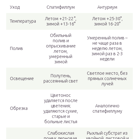
Уход
Спатифиллум
Антуриум
Летом +21-22 °,
Летом +25-30°,
Температура
зимой +13-16°
зимой 16-20°
Обильный
Умеренный полив –
полив и
не чаще раза в
опрыскивание
Полив
неделю летом,
летом,
зимой раз в 2-3
умеренный
недели
зимой
Светлое место, без
Полутень,
Освещение
прямых солнечных
рассеянный свет
лучей
Цветонос
удаляется после
цветения;
Аналогично
Обрезка
удаляются сухие,
спатифиллуму
старые и
больные листья
Слабокислая
Рыхлый субстрат из
почва: дерновая,
хвойной, листовой и