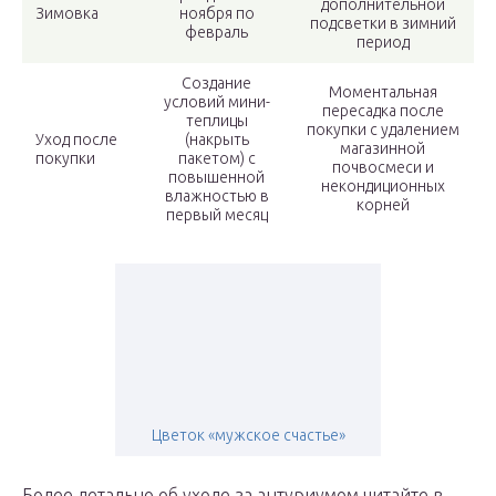
дополнительной
Зимовка
ноября по
подсветки в зимний
февраль
период
Создание
Моментальная
условий мини-
пересадка после
теплицы
покупки с удалением
Уход после
(накрыть
магазинной
покупки
пакетом) с
почвосмеси и
повышенной
некондиционных
влажностью в
корней
первый месяц
Цветок «мужское счастье»
Более детально об уходе за антуриумом читайте в