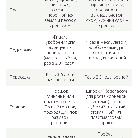
листовая,
торфяной земли,
Грунт
торфяная,
поверхность
перегнойная
выкладывается
земля и песок с
мхом, нижний слой –
дренажем
дренаж
Жидкие
удобрения для
1 раз в месяц летом,
ароидных в
удобрениями для
Подкормка
период роста
декоративно-
(март-сентябрь),
цветущих растений
раз в 2-3 недели
Раз в 3-5 лет в
Пересадка
Раз в 2-3 года, весной
начале весны
Горшок
Широкий (с запасом
глиняный или
для роста корневой
пластмассовый.
системы), но не
Горшок
Тесный горшок,
глубокий глиняный,
подходящий под
стеклянный или
размеры
пластмассовый
растения
горшок
Требует
Период покоя с