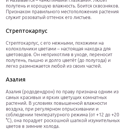
и называется – «анютиными глазками». Любит
полутень и хорошую влажность. Боится сквозняков.
Признаком правильного местоположения растения
служит розоватый оттенок его листьев.
Стрептокарпус
Стрептокарпус, с его нежными, похожими на
колокольчики цветами – настоящая находка для
цветоводов. Он неприхотлив в уходе, переносит
полутень, пышно и долго цветёт (до полугода) и
легко размножается любой из своих частей.
​Азалия
Азалия (рододендрон) по праву признана одним из
самых красивых и ярких цветущих комнатных
растений. В условиях повышенной влажности
воздуха, при регулярном опрыскивании и
соблюдении температурного режима (от +12 до +20
°C), она порадует роскошной шапкой изумительных
цветов в зимние холода.