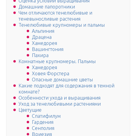
Оценка условий выращивания
Домашние папоротники
Чем отличаются тенелюбивые и
теневыносливые растения
Тенелюбивые крупномеры и пальмы
Альпиния
Драцена
Хамедорея
Вашингтония
Пахира
Комнатные крупномеры. Пальмы
Хамедорея
Ховея Форстера
Опасные домашние цветы
Какие подходят для содержания в темной
комнате?
Особенности ухода и выращивания
Уход за тенелюбивыми растениями
Цветущие
Спатифилум
Гардения
Сенполия
Вриезия