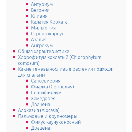
Антуриум
Бегония
Кливия
Калатея Кроката
Мильтония
Стрептокарпус
​Азалия
Ангрекум
Общая характеристика
Хлорофитум хохлатый (Chlorophytum
comosum)
Какие теневыносливые растения подходят
для спальни
Сансевиерия
Фиалка (Сенполия)
Спатифиллум
Хамедорея
Драцена
Алоказия (Alocasia)
Пальмовые и крупномеры
Фикус каучуконосный
Драцена