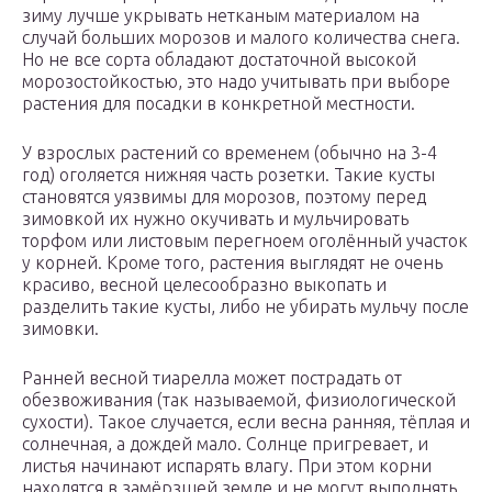
зиму лучше укрывать нетканым материалом на
случай больших морозов и малого количества снега.
Но не все сорта обладают достаточной высокой
морозостойкостью, это надо учитывать при выборе
растения для посадки в конкретной местности.
У взрослых растений со временем (обычно на 3-4
год) оголяется нижняя часть розетки. Такие кусты
становятся уязвимы для морозов, поэтому перед
зимовкой их нужно окучивать и мульчировать
торфом или листовым перегноем оголённый участок
у корней. Кроме того, растения выглядят не очень
красиво, весной целесообразно выкопать и
разделить такие кусты, либо не убирать мульчу после
зимовки.
Ранней весной тиарелла может пострадать от
обезвоживания (так называемой, физиологической
сухости). Такое случается, если весна ранняя, тёплая и
солнечная, а дождей мало. Солнце пригревает, и
листья начинают испарять влагу. При этом корни
находятся в замёрзшей земле и не могут выполнять