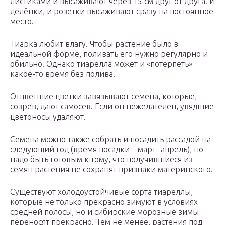
листиками и высаживают через 15 см друг от друга. И
делёнки, и розетки высаживают сразу на постоянное
место.
Тиарка любит влагу. Чтобы растение было в
идеальной форме, поливать его нужно регулярно и
обильно. Однако тиарелла может и «потерпеть»
какое-то время без полива.
Отцветшие цветки завязывают семена, которые,
созрев, дают самосев. Если он нежелателен, увядшие
цветоносы удаляют.
Семена можно также собрать и посадить рассадой на
следующий год (время посадки – март- апрель), но
надо быть готовым к тому, что получившиеся из
семян растения не сохранят признаки материнского.
Существуют холодоустойчивые сорта тиареллы,
которые не только прекрасно зимуют в условиях
средней полосы, но и сибирские морозные зимы
переносят прекрасно. Тем не менее, растения под