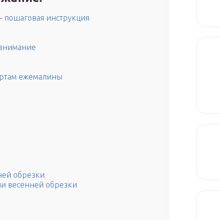
 — пошаговая инструкция
 внимание
ортам ежемалины
ней обрезки
и весенней обрезки