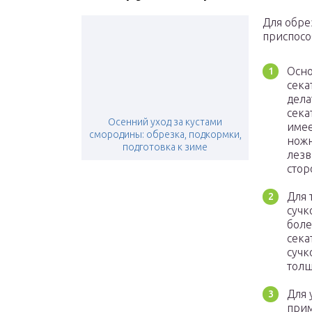
Для обре
приспосо
Осно
сека
дела
сека
Осенний уход за кустами
имее
смородины: обрезка, подкормки,
ножн
подготовка к зиме
лезв
стор
Для 
сучк
боле
сека
сучк
толщ
Для 
прим