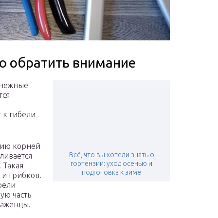
то обратить внимание
снежные
тся
 к гибели
нию корней
Всё, что вы хотели знать о
ливается
гортензии: уход осенью и
 Такая
подготовка к зиме
 и грибков.
рели
ую часть
саженцы.