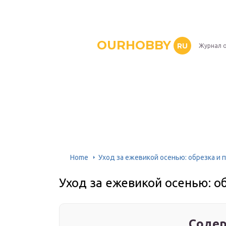
OURHOBBY
RU
Журнал о
Home
Уход за ежевикой осенью: обрезка и 
Уход за ежевикой осенью: о
Содер