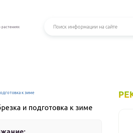
 растениях
РЕ
подготовка к зиме
брезка и подготовка к зиме
жание: