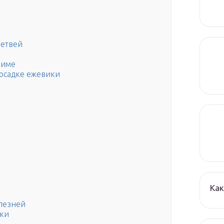
ветвей
зиме
посадке ежевики
Как
олезней
ики