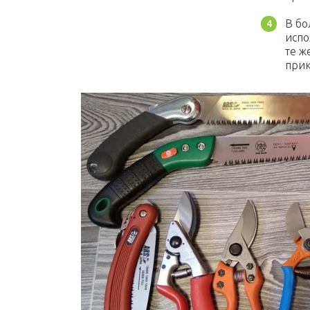
В бо
испо
те ж
прик