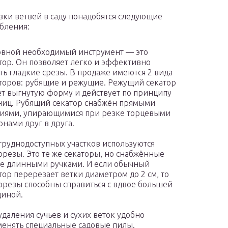
зки ветвей в саду понадобятся следующие
бления:
вной необходимый инструмент — это
тор. Он позволяет легко и эффективно
ть гладкие срезы. В продаже имеются 2 вида
торов: рубящие и режущие. Режущий секатор
т выгнутую форму и действует по принципу
иц. Рубящий секатор снабжён прямыми
иями, упирающимися при резке торцевыми
онами друг в друга.
труднодоступных участков используются
орезы. Это те же секаторы, но снабжённые
е длинными ручками. И если обычный
тор перерезает ветки диаметром до 2 см, то
орезы способны справиться с вдвое большей
иной.
удаления сучьев и сухих веток удобно
енять специальные садовые пилы.