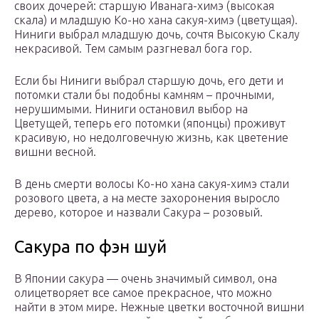
своих дочерей: старшую Иванага-химэ (высокая
скала) и младшую Ко-но хана сакуя-химэ (цветущая).
Ниниги выбрал младшую дочь, сочтя Высокую Скалу
некрасивой. Тем самым разгневал бога гор.
Если бы Ниниги выбрал старшую дочь, его дети и
потомки стали бы подобны камням – прочными,
нерушимыми. Ниниги остановил выбор на
Цветущей, теперь его потомки (японцы) проживут
красивую, но недолговечную жизнь, как цветение
вишни весной.
В день смерти волосы Ко-но хана сакуя-химэ стали
розового цвета, а на месте захоронения выросло
дерево, которое и назвали Сакура – розовый.
Сакура по фэн шуй
В Японии сакура — очень значимый символ, она
олицетворяет все самое прекрасное, что можно
найти в этом мире. Нежные цветки восточной вишни