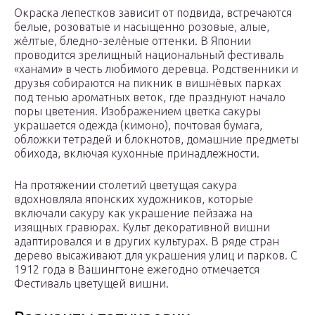
Окраска лепестков зависит от подвида, встречаются
белые, розоватые и насыщенно розовые, алые,
жёлтые, бледно-зелёные оттенки. В Японии
проводится зрелищный национальный фестиваль
«ханами» в честь любимого деревца. Родственники и
друзья собираются на пикник в вишнёвых парках
под тенью ароматных веток, где празднуют начало
поры цветения. Изображением цветка сакуры
украшается одежда (кимоно), почтовая бумага,
обложки тетрадей и блокнотов, домашние предметы
обихода, включая кухонные принадлежности.
На протяжении столетий цветущая сакура
вдохновляла японских художников, которые
включали сакуру как украшение пейзажа на
изящных гравюрах. Культ декоративной вишни
адаптировался и в других культурах. В ряде стран
дерево высаживают для украшения улиц и парков. С
1912 года в Вашингтоне ежегодно отмечается
Фестиваль цветущей вишни.