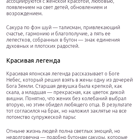
ассоциируются с женской красотой, любовью,
появлением на свет детей, обновлением и
возрождением.
Сакура по фэн шуй — талисман, привлекающий
счастье, гармонию и благополучие, а пять ее
лепестков, собранных в бутон — знак единения
духовных и плотских радостей.
Красивая легенда
Красивая японская легенда рассказывает о Боге
Небес, который решил взять в жены одну из дочерей
Бога Земли. Старшая девушка была крепкой, как
скала, а младшая — прекрасная, как цветок дикой
вишни. Понятно, что жених без колебаний выбрал
вторую, но этим обидел любящего отца. В результате
тот согласился на брак, но наложил заклятье на все
потомство супружеской пары:
Отныне жизнь людей полна светлых эмоций, но
недолговечна — подобно бутонам сакуры, которые