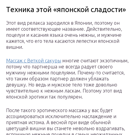
Техника этой «японской сладости»
Этот вид релакса зародился в Японии, поэтому он
имеет соответствующее название. Действительно,
поцелуи и касания языка очень нежны, и мужчине
кажется, что его тела касаются лепестки японской
вишни.
Массаж с Веткой сакуры
многие считают экзотичным,
потому что партнерша не всегда радует своего
мужчину нежными поцелуями. Почему-то считается,
что таким образом партнер должен ублажать
девушку. Но ведь и мужское тело тоже довольно
чувствительно к нежным ласкам. Поэтому этот вид
японской эротики так популярен.
После такого эротического массажа у вас будет
ассоциироваться исключительно наслаждение и
приятная истома. А весной при виде обычной
цветущей вишни вы станете невольно вздрагивать,
вспоминая нежные поцелуи в самых неожиданных