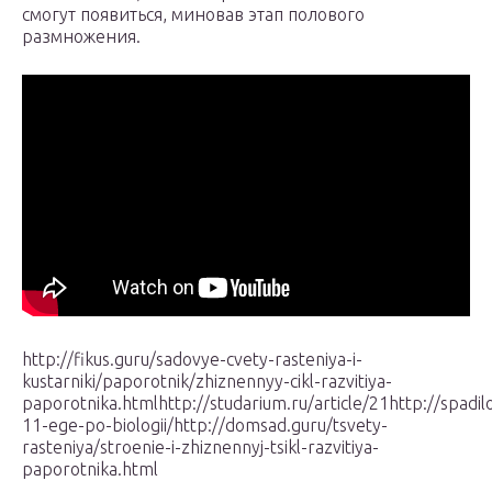
смогут появиться, миновав этап полового
размножения.
http://fikus.guru/sadovye-cvety-rasteniya-i-
kustarniki/paporotnik/zhiznennyy-cikl-razvitiya-
paporotnika.htmlhttp://studarium.ru/article/21http://spadil
11-ege-po-biologii/http://domsad.guru/tsvety-
rasteniya/stroenie-i-zhiznennyj-tsikl-razvitiya-
paporotnika.html