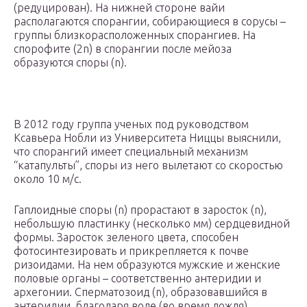
(редуцирован). На нижней стороне вайи
располагаются спорангии, собирающиеся в сорусы –
группы близкорасположенных спорангиев. На
спорофите (2n) в спорангии после мейоза
образуются споры (n).
В 2012 году группа ученых под руководством
Ксавьера Нобли из Университета Ниццы выяснили,
что спорангий имеет специальный механизм
“катапульты”, споры из него вылетают со скоростью
около 10 м/с.
Гаплоидные споры (n) прорастают в заросток (n),
небольшую пластинку (несколько мм) сердцевидной
формы. Заросток зеленого цвета, способен
фотосинтезировать и прикрепляется к почве
ризоидами. На нем образуются мужские и женские
половые органы – соответственно антеридии и
архегонии. Сперматозоид (n), образовавшийся в
антеридии, благодаря воде (во время дождя)