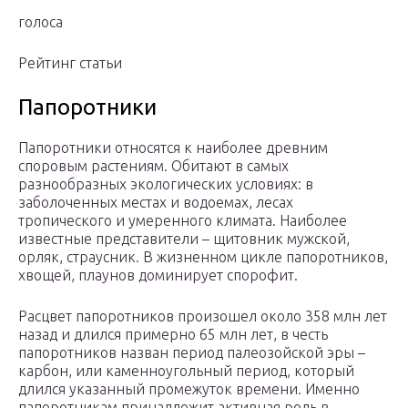
голоса
Рейтинг статьи
Папоротники
Папоротники относятся к наиболее древним
споровым растениям. Обитают в самых
разнообразных экологических условиях: в
заболоченных местах и водоемах, лесах
тропического и умеренного климата. Наиболее
известные представители – щитовник мужской,
орляк, страусник. В жизненном цикле папоротников,
хвощей, плаунов доминирует спорофит.
Расцвет папоротников произошел около 358 млн лет
назад и длился примерно 65 млн лет, в честь
папоротников назван период палеозойской эры –
карбон, или каменноугольный период, который
длился указанный промежуток времени. Именно
папоротникам принадлежит активная роль в