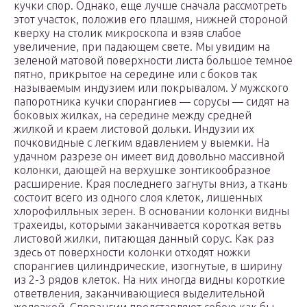
кучки спор. Однако, еще лучше сначала рассмотреть
этот участок, положив его плашмя, нижней стороной
кверху на столик микроскопа и взяв слабое
увеличение, при падающем свете. Мы увидим на
зеленой матовой поверхности листа большое темное
пятно, прикрытое на середине или с боков так
называемым индузием или покрывалом. У мужского
папоротника кучки спорангиев — сорусы — сидят на
боковых жилках, на середине между средней
жилкой и краем листовой дольки. Индузии их
почковидные с легким вдавлением у выемки. На
удачном разрезе он имеет вид довольно массивной
колонки, дающей на верхушке зонтикообразное
расширение. Края последнего загнуты вниз, а ткань
состоит всего из одного слоя клеток, лишенных
хлорофилльных зерен. В основании колонки видны
трахеиды, которыми заканчивается короткая ветвь
листовой жилки, питающая данный сорус. Как раз
здесь от поверхности колонки отходят ножки
спорангиев цилиндрические, изогнутые, в ширину
из 2-3 рядов клеток. На них иногда видны короткие
ответвления, заканчивающиеся выделительной