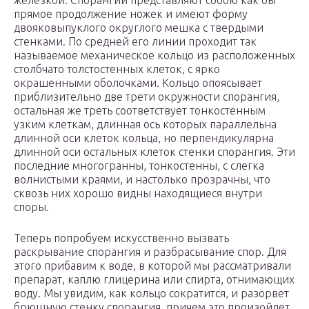
железкой. Спорангии представляют собою как бы
прямое продолжение ножек и имеют форму
двояковыпуклого округлого мешка с твердыми
стенками. По средней его линии проходит так
называемое механическое кольцо из расположенных
столбчато толстостенных клеток, с ярко
окрашенными оболочками. Кольцо опоясывает
приблизительно две трети окружности спорангия,
остальная же треть соответствует тонкостенным
узким клеткам, длинная ось которых параллельна
длинной оси клеток кольца, но перпендикулярна
длинной оси остальных клеток стенки спорангия. Эти
последние многогранны, тонкостенны, с слегка
волнистыми краями, и настолько прозрачны, что
сквозь них хорошо видны находящиеся внутри
споры.
Теперь попробуем искусственно вызвать
раскрывание спорангия и разбрасывание спор. Для
этого прибавим к воде, в которой мы рассматривали
препарат, каплю глицерина или спирта, отнимающих
воду. Мы увидим, как кольцо сократится, и разорвет
брюшную стенку спорангия, причем это произойдет