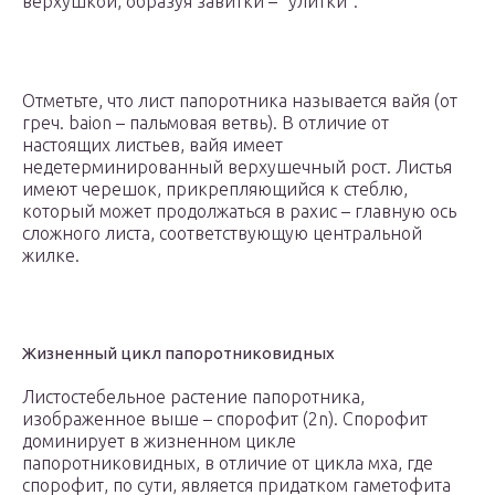
верхушкой, образуя завитки – “улитки”.
Отметьте, что лист папоротника называется вайя (от
греч. baion – пальмовая ветвь). В отличие от
настоящих листьев, вайя имеет
недетерминированный верхушечный рост. Листья
имеют черешок, прикрепляющийся к стеблю,
который может продолжаться в рахис – главную ось
сложного листа, соответствующую центральной
жилке.
Жизненный цикл папоротниковидных
Листостебельное растение папоротника,
изображенное выше – спорофит (2n). Спорофит
доминирует в жизненном цикле
папоротниковидных, в отличие от цикла мха, где
спорофит, по сути, является придатком гаметофита