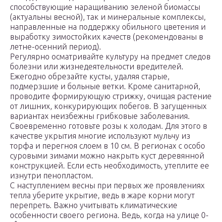
способствующие наращиванию зеленой биомассы
(актуальны весной), так и минеральные комплексы,
направленные на поддержку обильного цветения и
выработку зимостойких качеств (рекомендованы в
летне-осенний период).
Регулярно осматривайте культуру на предмет следов
болезни или жизнедеятельности вредителей.
Ежегодно обрезайте кусты, удаляя старые,
подмерзшие и больные ветки. Кроме санитарной,
проводите формирующую стрижку, очищая растение
от лишних, конкурирующих побегов. В загущенных
вариантах неизбежны грибковые заболевания.
Своевременно готовьте розы к холодам. Для этого в
качестве укрытия многие используют мульчу из
торфа и перегноя слоем в 10 см. В регионах с особо
суровыми зимами можно накрыть куст деревянной
конструкцией. Если есть необходимость, утеплите ее
изнутри пенопластом.
С наступлением весны при первых же проявлениях
тепла уберите укрытие, ведь в жаре корни могут
перепреть. Важно учитывать климатические
особенности своего региона. Ведь, когда на улице 0-