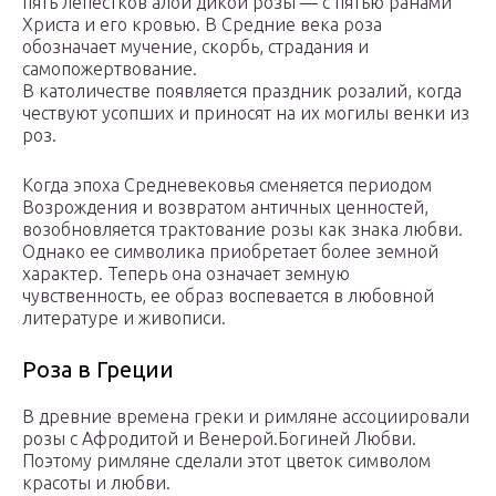
пять лепестков алой дикой розы — с пятью ранами
Христа и его кровью. В Средние века роза
обозначает мучение, скорбь, страдания и
самопожертвование.
В католичестве появляется праздник розалий, когда
чествуют усопших и приносят на их могилы венки из
роз.
Когда эпоха Средневековья сменяется периодом
Возрождения и возвратом античных ценностей,
возобновляется трактование розы как знака любви.
Однако ее символика приобретает более земной
характер. Теперь она означает земную
чувственность, ее образ воспевается в любовной
литературе и живописи.
Роза в Греции
В древние времена греки и римляне ассоциировали
розы с Афродитой и Венерой.Богиней Любви.
Поэтому римляне сделали этот цветок символом
красоты и любви.