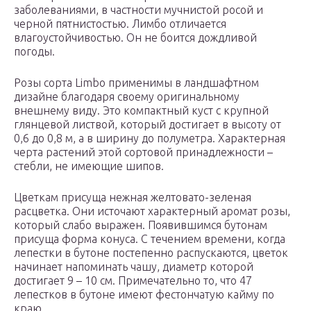
заболеваниями, в частности мучнистой росой и
черной пятнистостью. Лимбо отличается
влагоустойчивостью. Он не боится дождливой
погоды.
Розы сорта Limbo применимы в ландшафтном
дизайне благодаря своему оригинальному
внешнему виду. Это компактный куст с крупной
глянцевой листвой, который достигает в высоту от
0,6 до 0,8 м, а в ширину до полуметра. Характерная
черта растений этой сортовой принадлежности –
стебли, не имеющие шипов.
Цветкам присуща нежная желтовато-зеленая
расцветка. Они источают характерный аромат розы,
который слабо выражен. Появившимся бутонам
присуща форма конуса. С течением времени, когда
лепестки в бутоне постепенно распускаются, цветок
начинает напоминать чашу, диаметр которой
достигает 9 – 10 см. Примечательно то, что 47
лепестков в бутоне имеют фестончатую кайму по
краю.