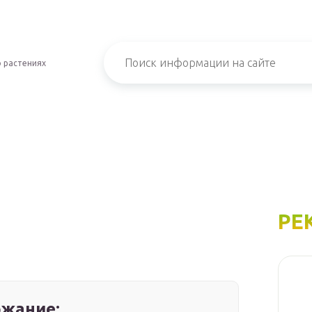
 растениях
РЕ
жание: