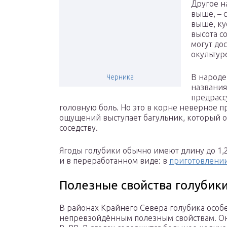
Другое н
выше, – 
выше, ку
высота с
могут до
окультур
В народе
Черника
названия
предрасс
головную боль. Но это в корне неверное 
ощущений выступает багульник, который оч
соседству.
Ягоды голубики обычно имеют длину до 1,2
и в переработанном виде: в
приготовлении
Полезные свойства голубик
В районах Крайнего Севера голубика особ
непревзойдённым полезным свойствам. Она