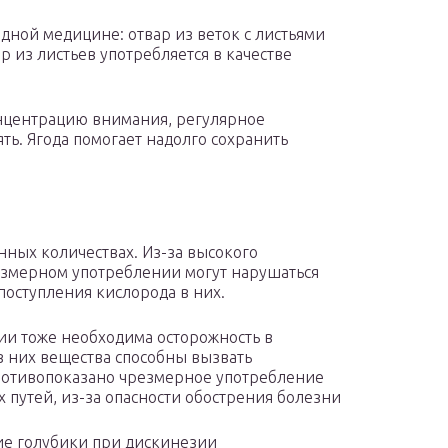
дной медицине: отвар из веток с листьями
р из листьев употребляется в качестве
онцентрацию внимания, регулярное
ть. Ягода помогает надолго сохранить
нных количествах. Из-за высокого
езмерном употреблении могут нарушаться
оступления кислорода в них.
и тоже необходима осторожность в
в них вещества способны вызвать
ротивопоказано чрезмерное употребление
путей, из-за опасности обострения болезни
е голубики при дискинезии