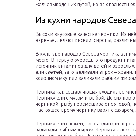
желчевыводящих путей, из-за опасности о
Из кухни народов Север
Высоки вкусовые качества черники. Из неё
варенье, делают кисели, сиропы, различн
В культуре народов Севера черника заним
место. В первую очередь, это продукт пита
источник витаминов для детей и взрослых
ели свежей, заготавливали впрок – хранили
холодном мху или заливали рыбьим жиро
Черника как составляющая входила во мно
Чернику ели с мясом и рыбой. До сих пор в
черникой: рыбу перемешивают с ягодой, по
настоящее время чернику варят с сахаром,
Чернику ели свежей, заготавливали впрок 
заливали рыбьим жиром. Черника как сост
ели с мясом и рыбой. До сих пор в ненецко