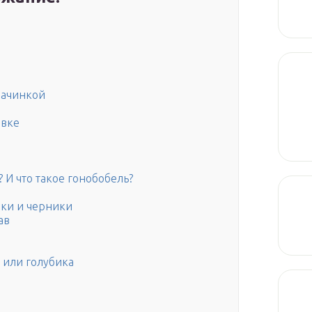
начинкой
овке
 И что такое гонобобель?
ики и черники
ав
а или голубика