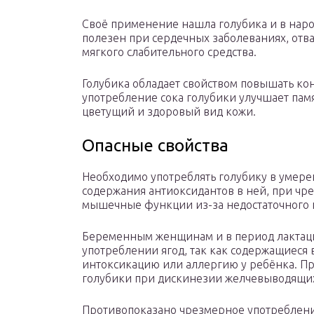
Своё применение нашла голубика и в наро
полезен при сердечных заболеваниях, отва
мягкого слабительного средства.
Голубика обладает свойством повышать к
употребление сока голубики улучшает памя
цветущий и здоровый вид кожи.
Опасные свойства
Необходимо употреблять голубику в умере
содержания антиоксидантов в ней, при чр
мышечные функции из-за недостаточного п
Беременным женщинам и в период лактаци
употреблении ягод, так как содержащиеся 
интоксикацию или аллергию у ребёнка. П
голубики при дискинезии желчевыводящих 
Противопоказано чрезмерное употреблени