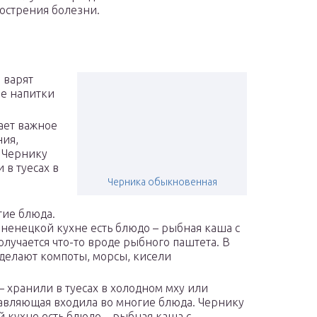
бострения болезни.
а
 варят
ые напитки
ает важное
ния,
. Чернику
 в туесах в
м
Черника обыкновенная
гие блюда.
 ненецкой кухне есть блюдо – рыбная каша с
лучается что-то вроде рыбного паштета. В
 делают компоты, морсы, кисели
– хранили в туесах в холодном мху или
авляющая входила во многие блюда. Чернику
й кухне есть блюдо – рыбная каша с