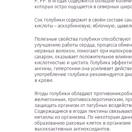
Р, РР. В ягодах содержится большое количе
которых остро ощущается в северных широ
Сок голубики содержит в своём составе са
кислоты – аскорбиновую, яблочную, щавел
Полезные свойства голубики способствуют
улучшению работы сердца, процесса обме
нервных волокон, помогают при малокрови
сахаром, оказывает положительное влияни
кислотностью и цистита. Голубика эффекти
ангины, гипертонии она усиливает действ
употребление голубики рекомендуется диа
в крови.
Ягоды голубики обладают противомикробн
желчегонным, противосклеротическим, пр
защищать организм от пагубных воздейств
Содержащиеся в ягодах пектины связываю
металлы из организма. По некоторым данн
образованию раковых клеток в организме
высокоактивных антиоксидантов.