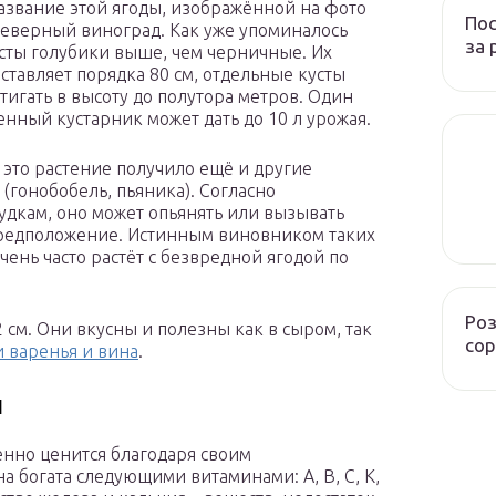
азвание этой ягоды, изображённой на фото
Пос
северный виноград. Как уже упоминалось
за 
сты голубики выше, чем черничные. Их
оставляет порядка 80 см, отдельные кусты
стигать в высоту до полутора метров. Один
енный кустарник может дать до 10 л урожая.
 это растение получило ещё и другие
 (гонобобель, пьяника). Согласно
удкам, оно может опьянять или вызывать
предположение. Истинным виновником таких
ень часто растёт с безвредной ягодой по
Роз
 см. Они вкусны и полезны как в сыром, так
сор
 варенья и вина
.
и
енно ценится благодаря своим
 богата следующими витаминами: А, В, С, К,