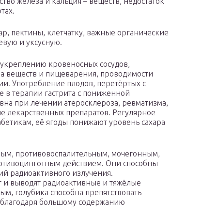
ство железа и кальция – веществ, недостаток
тах.
хар, пектины, клетчатку, важные органические
евую и уксусную.
 укреплению кровеносных сосудов,
на веществ и пищеварения, проводимости
и. Употребление плодов, перетёртых с
е в терапии гастрита с пониженной
вна при лечении атеросклероза, ревматизма,
ие лекарственных препаратов. Регулярное
бетикам, её ягоды понижают уровень сахара
ым, противовоспалительным, мочегонным,
отивоцинготным действием. Они способны
ий радиоактивного излучения.
т и выводят радиоактивные и тяжёлые
ым, голубика способна препятствовать
 благодаря большому содержанию