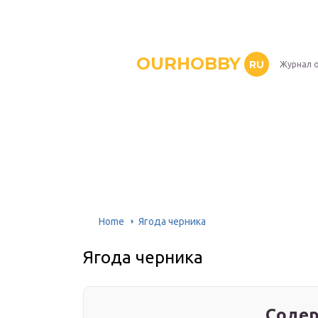
OURHOBBY
RU
Журнал о
Home
Ягода черника
Ягода черника
Содер