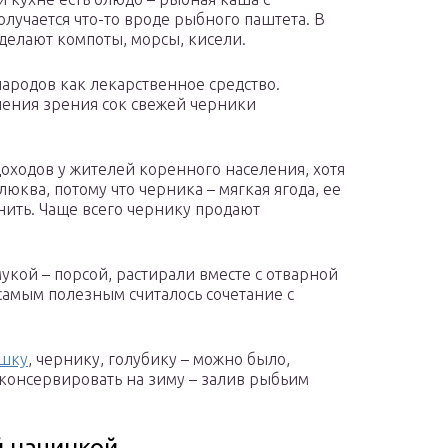
лучается что-то вроде рыбного паштета. В
 делают компоты, морсы, кисели.
ародов как лекарственное средство.
ения зрения сок свежей черники
оходов у жителей коренного населения, хотя
люква, потому что черника – мягкая ягода, ее
анить. Чаще всего чернику продают
кой – порсой, растирали вместе с отварной
самым полезным считалось сочетание с
ошку
, чернику, голубику – можно было,
законсервировать на зиму – залив рыбьим
й начинкой