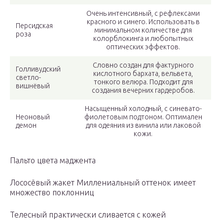
Очень интенсивный, с рефлексами
красного и синего. Использовать в
Персидская
минимальном количестве для
роза
колорблокинга и любопытных
оптических эффектов.
Словно создан для фактурного
Голливудский
кислотного бархата, вельвета,
светло-
тонкого велюра. Подходит для
вишнёвый
создания вечерних гардеробов.
Насыщенный холодный, с синевато-
Неоновый
фиолетовым подтоном. Оптимален
демон
для одеяния из винила или лаковой
кожи.
Пальто цвета маджента
Лососёвый жакет Миллениальный оттенок имеет
множество поклонниц
Телесный практически сливается с кожей