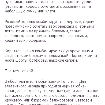
пуговицах, надеть стильные леопардовые туфли
(этот принт хорошо сочетается с розовым), взять
небольшую сумку или клатч.
Розовый хорошо комбинируется с черным, серым,
поэтому можно сочетать верх оверсайз с черными
леггинсами или прямыми брюками, серым
свободным свитером и, например, слипонами,
кедами или лоферами.
Короткое пальто комбинируется с укороченными
сигаретными брюками, водолазкой. Под верх миди
носят шорты, ботфорты, высокие сапоги.
Платьем, юбкой.
Выбор платья или юбки зависит от стиля. Для
элегантного наряда пригодится черная юбка-
карандаш, белая блузка, черные туфли или ботинки.
Для женственного, нежного образа подходят платья с
кружевом или бахромой бело-розовой цветовой
гаммы. Для ярких образов розовое пальто