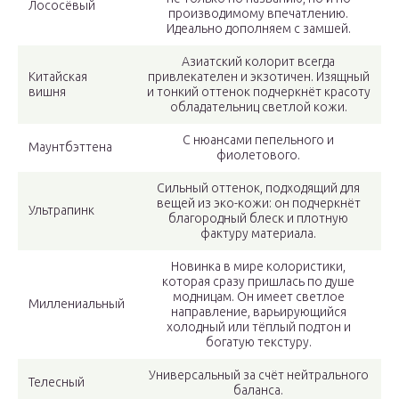
Лососёвый
производимому впечатлению.
Идеально дополняем с замшей.
Азиатский колорит всегда
Китайская
привлекателен и экзотичен. Изящный
вишня
и тонкий оттенок подчеркнёт красоту
обладательниц светлой кожи.
С нюансами пепельного и
Маунтбэттена
фиолетового.
Сильный оттенок, подходящий для
вещей из эко-кожи: он подчеркнёт
Ультрапинк
благородный блеск и плотную
фактуру материала.
Новинка в мире колористики,
которая сразу пришлась по душе
модницам. Он имеет светлое
Миллениальный
направление, варьирующийся
холодный или тёплый подтон и
богатую текстуру.
Универсальный за счёт нейтрального
Телесный
баланса.