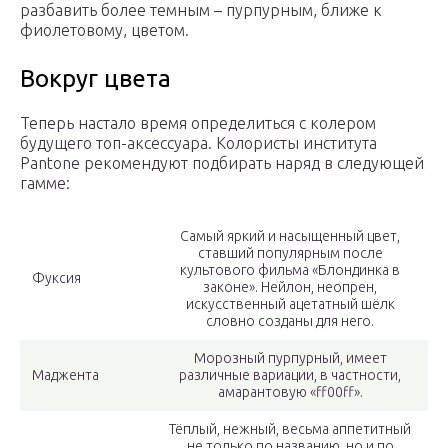
разбавить более темным – пурпурным, ближе к
фиолетовому, цветом.
Вокруг цвета
Теперь настало время определиться с колером
будущего топ-аксессуара. Колористы института
Pantone рекомендуют подбирать наряд в следующей
гамме:
Самый яркий и насыщенный цвет,
ставший популярным после
культового фильма «Блондинка в
Фуксия
законе». Нейлон, неопрен,
искусственный ацетатный шёлк
словно созданы для него.
Морозный пурпурный, имеет
Маджента
различные вариации, в частности,
амарантовую «ff00ff».
Тёплый, нежный, весьма аппетитный
не только по названию, но и по