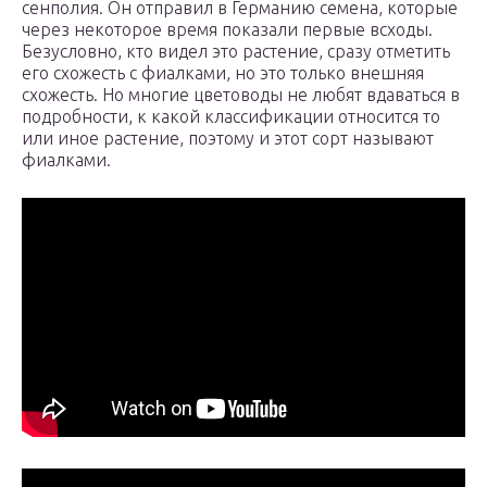
сенполия. Он отправил в Германию семена, которые
через некоторое время показали первые всходы.
Безусловно, кто видел это растение, сразу отметить
его схожесть с фиалками, но это только внешняя
схожесть. Но многие цветоводы не любят вдаваться в
подробности, к какой классификации относится то
или иное растение, поэтому и этот сорт называют
фиалками.