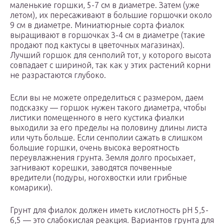
маленькие горшки, 5-7 см в диаметре. Затем (уже
летом), их пересаживают в большие горшочки около
9 см в диаметре. Миниатюрные сорта фиалок
выращивают в горшочках 3-4 см в диаметре (такие
продают под кактусы в цветочных магазинах).
Лучший горшок для сенполий тот, у которого высота
совпадает с шириной, так как у этих растений корни
не разрастаются глубоко.
Если вы не можете определиться с размером, даем
подсказку — горшок нужен такого диаметра, чтобы
листики помещенного в него кустика фиалки
выходили за его пределы на половину длины листа
или чуть больше. Если сенполии сажать в слишком
большие горшки, очень высока вероятность
переувлажнения грунта. Земля долго просыхает,
загнивают корешки, заводятся почвенные
вредители (подуры, ногохвостки или грибные
комарики).
Грунт для фиалок должен иметь кислотность pH 5,5-
6,5 — это слабокислая реакция. Вариантов грунта для