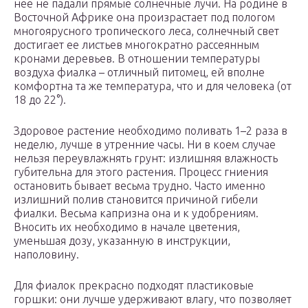
нее не падали прямые солнечные лучи. На родине в
Восточной Африке она произрастает под пологом
многоярусного тропического леса, солнечный свет
достигает ее листьев многократно рассеянным
кронами деревьев. В отношении температуры
воздуха фиалка – отличный питомец, ей вполне
комфортна та же температура, что и для человека (от
18 до 22°).
Здоровое растение необходимо поливать 1–2 раза в
неделю, лучше в утренние часы. Ни в коем случае
нельзя переувлажнять грунт: излишняя влажность
губительна для этого растения. Процесс гниения
остановить бывает весьма трудно. Часто именно
излишний полив становится причиной гибели
фиалки. Весьма капризна она и к удобрениям.
Вносить их необходимо в начале цветения,
уменьшая дозу, указанную в инструкции,
наполовину.
Для фиалок прекрасно подходят пластиковые
горшки: они лучше удерживают влагу, что позволяет