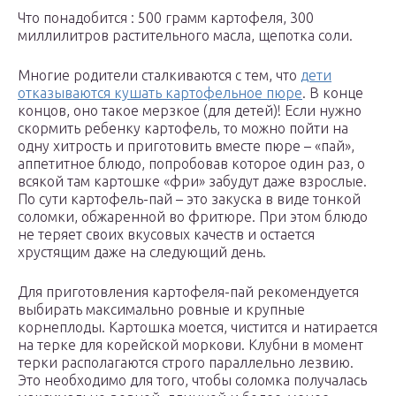
Что понадобится : 500 грамм картофеля, 300
миллилитров растительного масла, щепотка соли.
Многие родители сталкиваются с тем, что
дети
отказываются кушать картофельное пюре
. В конце
концов, оно такое мерзкое (для детей)! Если нужно
скормить ребенку картофель, то можно пойти на
одну хитрость и приготовить вместе пюре – «пай»,
аппетитное блюдо, попробовав которое один раз, о
всякой там картошке «фри» забудут даже взрослые.
По сути картофель-пай – это закуска в виде тонкой
соломки, обжаренной во фритюре. При этом блюдо
не теряет своих вкусовых качеств и остается
хрустящим даже на следующий день.
Для приготовления картофеля-пай рекомендуется
выбирать максимально ровные и крупные
корнеплоды. Картошка моется, чистится и натирается
на терке для корейской моркови. Клубни в момент
терки располагаются строго параллельно лезвию.
Это необходимо для того, чтобы соломка получалась