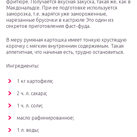
фритюре. Получается вкусная закуска, такая же, как в
Макдональдсе. При ее подготовке используется
заморозка, т.е. жарятся уже замороженные,
нарезанные брусочки в кастрюле Это один из
секретов приготовления фаст-фуда.
В меру румяная картошка имеет тонкую хрустящую
корочку с мягким внутренним содержимым. Такая
аппетитная, что начиная есть, трудно остановиться.
Ингредиенты:
1 кг картофеля;
2 ч. л. сахара;
1 ч. л. соли;
масло рафинированное;
1 л. воды;