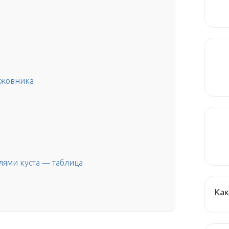
ыжовника
лями куста — таблица
Как