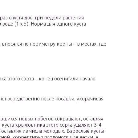
раз спустя две-три недели растения
оде (1 к 5). Норма для одного куста
 вносятся по периметру кроны – в местах, где
а этого сорта – конец осени или начало
епосредственно после посадки, укорачивая
авшихся новых побегов сокращают, оставляя
у куста крыжовника этого сорта удаляют 3-4
 оставляя из числа молодых. Взрослые кусты
сной, корректируя плодоносящие ветки, а