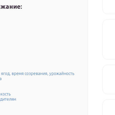
жание:
ягод, время созревания, урожайность
а
йкость
едителям