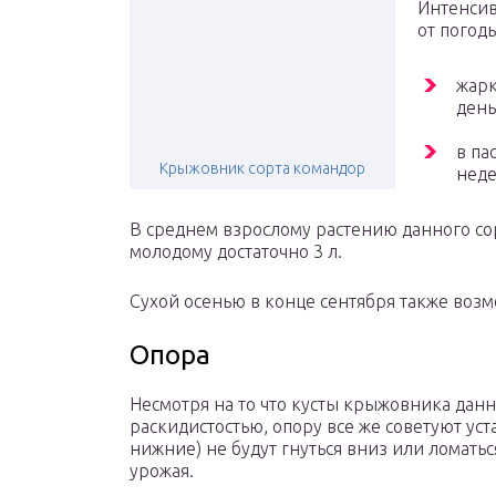
Интенсив
от погод
жарк
день
в па
Крыжовник сорта командор
неде
В среднем взрослому растению данного сор
молодому достаточно 3 л.
Сухой осенью в конце сентября также воз
Опора
Несмотря на то что кусты крыжовника данн
раскидистостью, опору все же советуют уста
нижние) не будут гнуться вниз или ломатьс
урожая.