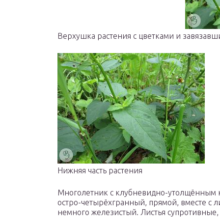
Верхушка растения с цветками и завязав
Нижняя часть растения
Многолетник с клубневидно-утолщённым к
остро-четырёхгранный, прямой, вместе с л
немного железистый. Листья супротивные,