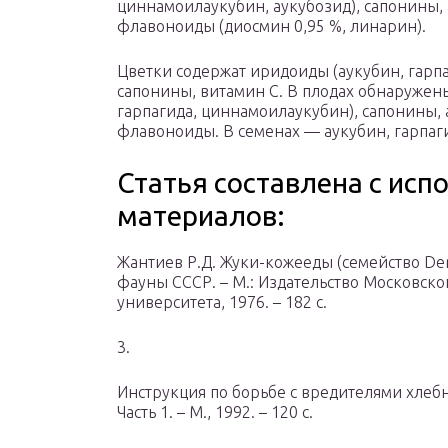
циннамоилаукубин, аукубозид), сапонины,
флавоноиды (диосмин 0,95 %, линарин).
Цветки содержат иридоиды (аукубин, гарпа
сапонины, витамин C. В плодах обнаружены
гарпагида, циннамоилаукубин), сапонины,
флавоноиды. В семенах — аукубин, гарпаги
Статья составлена с ис
материалов:
Жантиев Р.Д. Жуки-кожееды (семейство Der
фауны СССР. – М.: Издательство Московско
университета, 1976. – 182 с.
3.
Инструкция по борьбе с вредителями хлебн
Часть 1. – М., 1992. – 120 с.