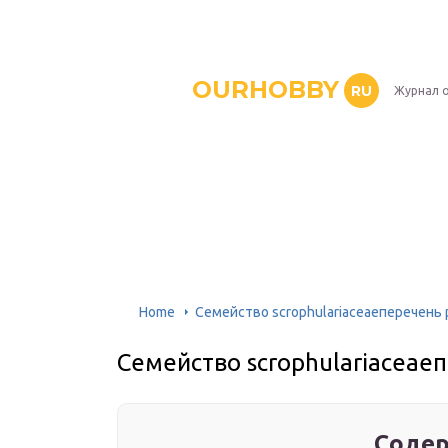
OURHOBBY
RU
Журнал о
Home
Семейство scrophulariaceaeперечень
Семейство scrophulariaceae
Содер