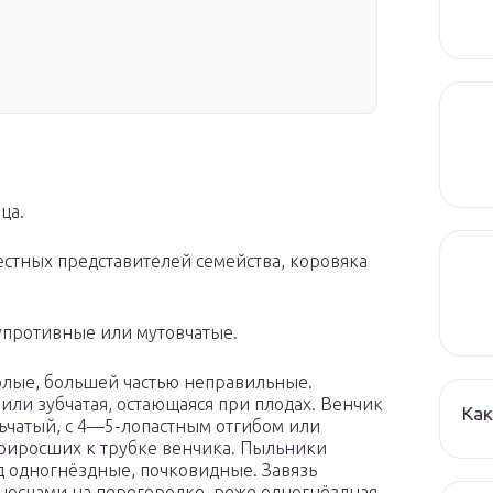
ца.
естных представителей семейства, коровяка
упротивные или мутовчатые.
олые, большей частью неправильные.
или зубчатая, остающаяся при плодах. Венчик
Как
ьчатый, с 4—5-лопастным отгибом или
приросших к трубке венчика. Пыльники
д одногнёздные, почковидные. Завязь
яносцами на перегородке, реже одногнёздная