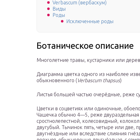
Verbascum (вербаскум)
Виды
Роды
Исключенные роды
Ботаническое описание
Многолетние травы, кустарники или дерев
Диаграмма цветка одного из наиболее изв
обыкновенного (
Verbascum thapsus
)
Листья большей частью очерёдные, реже с
Цветки в соцветиях или одиночные, обоеп
Чашечка обычно 4—5, реже двураздельная 
сростнолепестной, колесовидный, колокол
двугубый. Тычинок пять, четыре или две, 
двугнёздные или вследствие слияния гнёз
верхняя, обыкновенно двугнёздная, с сем