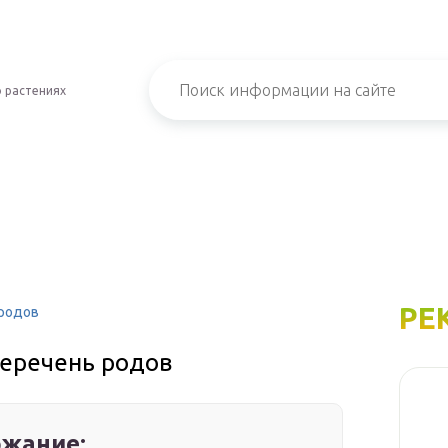
 растениях
РЕ
 родов
перечень родов
жание: