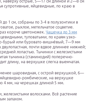
, наверху острые, 5—17 см длиной и 2—8 см
ья супротивные, яйцевидные, по краю в
 до 1 см, собраны по 3-4 в полузонтики в
оватое, рыхлое, метельчатое соцветие.
раз короче цветоножек.
Чашечка до 3 мм
яйцевидными, туповатыми, по краям узко-
то-бурый или буровато-вишнёвый, 7—9 мм
 двулопастная, почти вдвое длиннее нижней;
 средней лопастью. Тычинки с железистыми
итая тычинка (стаминодий) поперечно-
дит длину, на верхушке слегка выемчатая.
-менее шаровидная, с острой верхушкой, 6—
 яйцевидно-ромбические, на верхушке
 4 мм, на черешках длиной 5 мм.
, железистыми волосками. Всё растение
ым запахом.