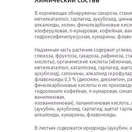
В корневищах обнаружены сахароза, стахио
метилкаталпол, гарпагид, аукубозид, цинн
алкалоиды, холин, фенолкарбоновые кисло
изоферуловая, п-кумаровая, кофейная, ван
гидроксифенилуксусная, кумарины, флаво
Надземная часть растения содержит углев
глюкоза, фруктоза, сахароза, рафиноза, ст
кислоты), органические кислоты (яблочная,
метилкаталпол, каталпозид, гарпагид, ацета
аукубозид), сапонины, алкалоид скрофула
флавоноиды 0,3 % (диосмин, диосметин, р
фенолкарбоновые кислоты и их производны
гидролизате кофейная, п-кумаровая, синап
ванилиновая,
изованилиновая), пальмитиновая кислота,
(аукубин, аукубозид, гарпагид, ацетат гар
алкалоиды, кумарины, флавоноиды.
В листьях содержатся иридоиды (аукубин, к