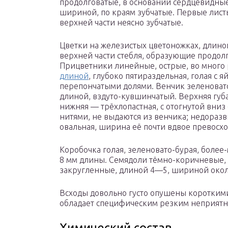
продолговатые, в основании сердцевидные
шириной, по краям зубчатые. Первые лист
верхней части неясно зубчатые.
Цветки на железистых цветоножках, длиной
верхней части стебля, образующие продолг
Прицветники линейные, острые, во много 
длиной
, глубоко пятираздельная, голая с 
перепончатыми долями. Венчик зеленова
длиной, вздуто-кувшинчатый. Верхняя губа
нижняя — трёхлопастная, с отогнутой вниз
нитями, не выдаются из венчика; недоразв
овальная, ширина её почти вдвое превосхо
Коробочка голая, зеленовато-бурая, более
8 мм длины. Семядоли тёмно-коричневые,
закругленные, длиной 4—5, шириной около
Всходы довольно густо опушены короткими
обладает специфическим резким неприятн
Химический состав