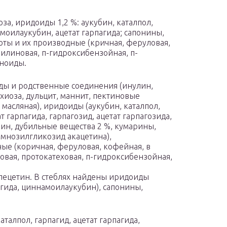
за, иридоиды 1,2 %: аукубин, каталпол,
амоилаукубин, ацетат гарпагида; сапонины,
ты и их производные (кричная, феруловая,
илиновая, п-гидроксибензойная, п-
ноиды.
оды и родственные соединения (инулин,
ахиоза, дульцит, маннит, пектиновые
 масляная), иридоиды (аукубин, каталпол,
т гарпагида, гарпагозид, ацетат гарпагозида,
рин, дубильные вещества 2 %, кумарины,
амнозилгликозид акацетина),
е (коричная, феруловая, кофейная, в
овая, протокатеховая, п-гидроксибензойная,
 лецетин. В стеблях найдены иридоиды
пагида, циннамоилаукубин), сапонины,
аталпол, гарпагид, ацетат гарпагида,