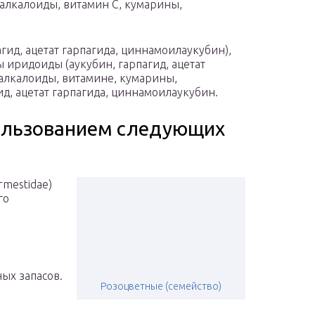
 алкалоиды, витамин C, кумарины,
гид, ацетат гарпагида, циннамоилаукубин),
 иридоиды (аукубин, гарпагид, ацетат
 алкалоиды, витамине, кумарины,
д, ацетат гарпагида, циннамоилаукубин.
пользованием следующих
mestidae)
го
ых запасов.
Розоцветные (семейство)