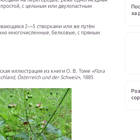
 простой, с цельным или двулопастным
Пос
за 
ывающаяся 2—5 створками или же путём
нно многочисленные, белковые, с прямым
ская иллюстрация из книги О. В. Томе
«Flora
chland, Österreich und der Schweiz»
, 1885
Роз
сор